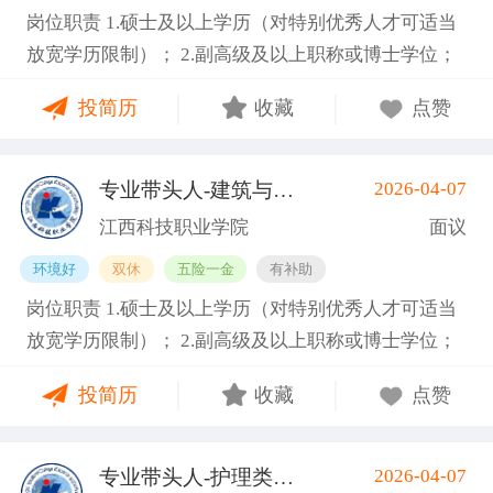
岗位职责 1.硕士及以上学历（对特别优秀人才可适当
能够全职到岗工作。副教授及以上职称者年龄一般不
放宽学历限制）； 2.副高级及以上职称或博士学位；
超过55周岁，特别优秀者可适当放宽，最高不超过63
3.具备相关专业，有代表性成果（获奖、论文、专
周岁。 任职要求 1.硕士及以上学历（对特别优秀人才
投简历
收藏
点赞
著、学术译著、专利、咨询报告等）和主持参与的科
可适当放宽学历限制）； 2.副高级及以上职称或博士
研项目； 4.具有招聘岗位所需的任职资格、职业资
学位； 3.具备相关专业，有代表性成果（获奖、论
格、技能要求和身体条件； 5.熟悉学院专业建设、人
文、专著、学术译著、专利、咨询报告等）和主持参
专业带头人-建筑与艺术类
2026-04-07
(南昌县)
才培养工作和教学科研管理，在本学科领域具有一定
与的科研项目； 4.具有招聘岗位所需的任职资格、职
江西科技职业学院
面议
的学术水平和影响力； 6.专业要求：工业机器人技
业资格、技能要求和身体条件； 5.熟悉学院专业建
环境好
双休
五险一金
有补助
术、电气自动化技术、机械设计制造及其自动化等相
设、人才培养工作和教学科研管理，在本学科领域具
岗位职责 1.硕士及以上学历（对特别优秀人才可适当
关专业领域。 7.身体健康，能够全职到岗工作。副教
有一定的学术水平和影响力； 6.专业要求：人工智
放宽学历限制）； 2.副高级及以上职称或博士学位；
授及以上职称者年龄一般不超过55周岁，特别优秀者
能、大数据、物联网、云计算等相关专业领域。 7.身
3.具备相关专业，有代表性成果（获奖、论文、专
可适当放宽，最高不超过63周岁。 任职要求 1.硕士及
体健康，能够全职到岗工作。副教授及以上职称者年
投简历
收藏
点赞
著、学术译著、专利、咨询报告等）和主持参与的科
以上学历（对特别优秀人才可适当放宽学历限制）；
龄一般不超过55周岁，特别优秀者可适当放宽，最高
研项目； 4.具有招聘岗位所需的任职资格、职业资
2.副高级及以上职称或博士学位； 3.具备相关专业，
不超过63周岁。 基本信息 职位名称：专业带头人-信
格、技能要求和身体条件； 5.熟悉学院专业建设、人
有代表性成果（获奖、论文、专著、学术译著、专
息工程类 职位类型：学科带头人/学术骨干 工作地
专业带头人-护理类
2026-04-07
(南昌县)