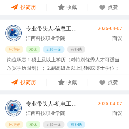
嗜好； 3. 工作责任心强，能吃苦耐劳，服从公司管
奖、司龄奖、看镜补贴、岗位津贴、多功能奖、稳岗
投简历
收藏
点赞
理； 4. 能接受两班倒，配合加班，服从公司管理。 空
奖、介绍奖等； 5. 丰富的节日福利、活动、生日礼
调车间、坐着上班，独立作业，非流水线 入职提供有
物、团建等； 6. 轻松简单、诚信、温暖纯粹的工作氛
健康证或3个月有效体检表 福利待遇： 1. 加班费严格
围。
专业带头人-信息工程类
2026-04-07
(南昌县)
按劳动法规定，平日1.5倍、周末2倍、法定节假日3
江西科技职业学院
面议
倍； 2. 公司购买五险一金，入职满3个月可申请新人
环境好
双休
五险一金
有补助
奖励金1500元； 3. 提供免费住宿、加班晚餐、夜班宵
岗位职责 1.硕士及以上学历（对特别优秀人才可适当
夜，每月500餐补； 4. 公司奖励机制完善设有全勤
放宽学历限制）； 2.副高级及以上职称或博士学位；
奖、司龄奖、看镜补贴、岗位津贴、多功能奖、稳岗
3.具备相关专业，有代表性成果（获奖、论文、专
奖、介绍奖等； 5. 丰富的节日福利、活动、生日礼
投简历
收藏
点赞
著、学术译著、专利、咨询报告等）和主持参与的科
物、团建等； 6. 轻松简单、诚信、温暖纯粹的工作氛
研项目； 4.具有招聘岗位所需的任职资格、职业资
围。
格、技能要求和身体条件； 5.熟悉学院专业建设、人
专业带头人-机电工程类
2026-04-07
(南昌县)
才培养工作和教学科研管理，在本学科领域具有一定
江西科技职业学院
面议
的学术水平和影响力； 6.专业要求：人工智能、大数
环境好
双休
五险一金
有补助
据、物联网、云计算等相关专业领域。 7.身体健康，