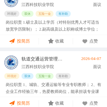
才培养工作和教学科研管理，在本学科领域具有一定
利、咨询报告等）和主持参与的科研项目； 4.具有招
点：江西南昌南昌县向塘镇向塘北大道1389号 招聘人
江西科技职业学院
面议
的学术水平和影响力； 6.专业要求：交通运输工程
聘岗位所需的任职资格、职业资格、技能要求和身体
数： 3 工作性质：全职 其他要求 学历要求：硕士研究
环境好
双休
五险一金
有补助
类、信息与通信工程类等相关专业领域。 7.身体健
条件； 5.熟悉学院专业建设、人才培养工作和教学科
生 职称要求：职称不限 工作经验：5-10年 年龄要
岗位职责 1.硕士及以上学历（对特别优秀人才可适当
康，能够全职到岗工作。副教授及以上职称者年龄一
研管理，在本学科领域具有一定的学术水平和影响
求：不限 海外经历：海外经历不限 政治面貌：不限
放宽学历限制）； 2.副高级及以上职称或博士学位；
般不超过55周岁，特别优秀者可适当放宽，最高不超
力； 6.专业要求：工业机器人技术、电气自动化技
需求专业：计算机科学与技术, 人工智能 报名方式：
3.具备相关专业，有代表性成果（获奖、论文、专
过63周岁。 任职要求 1.硕士及以上学历（对特别优秀
术、机械设计制造及其自动化等相关专业领域。 7.身
邮箱jkdzyxy@163.com
投简历
收藏
点赞
著、学术译著、专利、咨询报告等）和主持参与的科
人才可适当放宽学历限制）； 2.副高级及以上职称或
体健康，能够全职到岗工作。副教授及以上职称者年
研项目； 4.具有招聘岗位所需的任职资格、职业资
博士学位； 3.具备相关专业，有代表性成果（获奖、
龄一般不超过55周岁，特别优秀者可适当放宽，最高
格、技能要求和身体条件； 5.熟悉学院专业建设、人
论文、专著、学术译著、专利、咨询报告等）和主持
不超过63周岁。 基本信息 职位名称：专业带头人-机
轨道交通运营管理类专职教师
2026-04-07
(南昌县)
才培养工作和教学科研管理，在本学科领域具有一定
参与的科研项目； 4.具有招聘岗位所需的任职资格、
电工程类 职位类型：学科带头人/学术骨干 工作地
江西科技职业学院
面议
的学术水平和影响力； 6.专业要求：康复治疗技术、
职业资格、技能要求和身体条件； 5.熟悉学院专业建
点：江西南昌南昌县向塘镇向塘北大道1389号 招聘人
环境好
双休
五险一金
有补助
护理、基础医学、临床医学、公共卫生与预防医学、
设、人才培养工作和教学科研管理，在本学科领域具
数： 3 工作性质：全职 其他要求 学历要求：硕士研究
岗位职责 1、城轨、交通运输等专业专职教师； 2、有
医学技术等相关专业领域。 7.身体健康，能够全职到
有一定的学术水平和影响力； 6.专业要求：交通运输
生 职称要求：副高级职称 工作经验：5-10年 年龄要
企业工作经验三年，热爱教师岗位，能承担该专业课
岗工作。副教授及以上职称者年龄一般不超过55周
工程类、信息与通信工程类等相关专业领域。 7.身体
求：不限 海外经历：海外经历不限 政治面貌：不限
程教育。 任职要求 1.硕士研究生及以上学历； 2.具有
岁，特别优秀者可适当放宽，最高不超过63周岁。 任
健康，能够全职到岗工作。副教授及以上职称者年龄
需求专业：机械工程, 电气工程 报名方式：邮箱jkdzy
投简历
收藏
点赞
一定年限的相应工作经历或者实践经验，“双师型”教
职要求 1.硕士及以上学历；（对特别优秀人才可适当
一般不超过55周岁，特别优秀者可适当放宽，最高不
xy@163.com