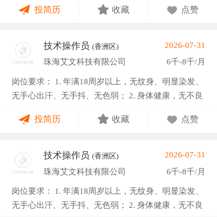
投简历
收藏
点赞
安全生产； 岗位要求： 1. 高中/中专或以上学历，性
别不限； 2. 不限行业经验，电子行业制造经验优先；
3. 强责任心、执行力，较好的沟通协同能力。 4.长白
技术操作员
2026-07-31
(香洲区)
班（部分两班倒）、空调环境、坐着上班，能接受看
珠海艾文科技有限公司
6千-8千/月
显微镜，； 5.有班组管理经验优先，懂得如何管理班
岗位要求： 1. 年满18周岁以上，无纹身、明显染发、
组； 6.会写周报、日报等报告，熟悉电脑操作；
无手心出汗、无手抖、无色弱； 2. 身体健康，无不良
嗜好； 3. 工作责任心强，能吃苦耐劳，服从公司管
投简历
收藏
点赞
理； 4. 能接受两班倒，配合加班，服从公司管理。 空
调车间、坐着上班，独立作业，非流水线 入职提供有
健康证或3个月有效体检表 福利待遇： 1. 加班费严格
技术操作员
2026-07-31
(香洲区)
按劳动法规定，平日1.5倍、周末2倍、法定节假日3
珠海艾文科技有限公司
6千-8千/月
倍； 2. 公司购买五险一金，入职满3个月可申请新人
岗位要求： 1. 年满18周岁以上，无纹身、明显染发、
奖励金1500元； 3. 提供免费住宿、加班晚餐、夜班宵
无手心出汗、无手抖、无色弱； 2. 身体健康，无不良
夜，每月500餐补； 4. 公司奖励机制完善设有全勤