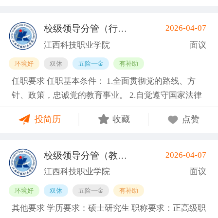
师优先考虑并可适当放宽学历要求； 3.专业基本功扎
放宽学历限制） 2.副高级及以上职称或博士学位； 3.
超过63周岁。 基本信息 职位名称：专业带头人-建筑
实，理论与实践相结合的能力强； 4.具有本专业理论
具备相关专业，有代表性成果（获奖、论文、专著、
与艺术类 职位类型：学科带头人/学术骨干 工作地
校级领导分管（行政、学工）
2026-04-07
(南昌县)
和实践能力和学科建设能力。 其他说明 享受南昌市普
学术译著、专利、咨询报告等）和主持参与的科研项
点：江西南昌南昌县向塘镇向塘北大道1389号 招聘人
江西科技职业学院
面议
通高等学校教师的教师资格、职称评定和晋升等政
目； 4.具有招聘岗位所需的任职资格、职业资格、技
数： 3 工作性质：全职 其他要求 学历要求：硕士研究
环境好
双休
五险一金
有补助
策；按照国家及南昌市相关规定缴纳“五险一金”；享
能要求和身体条件； 5.熟悉学院专业建设、人才培养
生 职称要求：副高级职称 工作经验：5-10年 年龄要
任职要求 任职基本条件： 1.全面贯彻党的路线、方
受南昌市的社会保障、社会福利等相关政策；学校有
工作和教学科研管理，在本学科领域具有一定的学术
求：不限 海外经历：海外经历不限 政治面貌：不限
针、政策，忠诚党的教育事业。 2.自觉遵守国家法律
完善的工薪体系、职务晋升、进修深造等政策。 基本
水平和影响力； 6.身体健康，能够全职到岗工作。副
需求专业： 建筑学 报名方式：邮箱jkdzyxy@163.com
法规、社会公共行为准则，遵守学校章程。 3.作风正
信息 职位名称：轨道交通运营管理类专职教师 职位类
教授及以上职称者年龄一般不超过55周岁，特别优秀
投简历
收藏
点赞
派、办事公道、勤政廉洁、爱岗敬业，具有良好的个
型：专职教师/教学科研岗 工作地点：江西南昌南昌县
者可适当放宽，最高不超过63周岁。 基本信息 职位名
人品质和职业道德。 4.熟悉高等教育政策法规和民办
向塘镇向塘北大道1389号 招聘人数： 3 用人部门：经
称：专业带头人-护理类 职位类型：学科带头人/学术
高校管理工作，具备胜任相应岗位所需的专业业务素
济管理分院 工作性质：全职 其他要求 学历要求：硕
骨干 工作地点：江西南昌南昌县向塘镇向塘北大道13
校级领导分管（教学、教务）
2026-04-07
(南昌县)
质。 5.具有较强的组织领导能力、综合协调能力和行
士研究生 职称要求：职称不限 工作经验：1-3年 海外
89号 招聘人数： 3 工作性质：全职 其他要求 学历要
江西科技职业学院
面议
政执行能力。 条件： 1.原则上具有硕士学位、正高级
经历：海外经历不限 政治面貌：不限 需求专业： 交
求：硕士研究生 职称要求：副高级职称 工作经验：5-
环境好
双休
五险一金
有补助
专业技术职称。 2.具有公办、民办副校长工作经历不
通运输工程 该需求专业仅展示一级学科 报名方式：邮
10年 年龄要求：不限 海外经历：海外经历不限 政治
其他要求 学历要求：硕士研究生 职称要求：正高级职
少于三年。 3.具有宽广的学术视野，对学校建设具有
箱jkdzyxy@163.com
面貌：不限 需求专业：基础医学, 临床医学, 口腔医学,