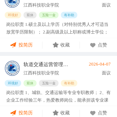
才培养工作和教学科研管理，在本学科领域具有一定
利、咨询报告等）和主持参与的科研项目； 4.具有招
点：江西南昌南昌县向塘镇向塘北大道1389号 招聘人
江西科技职业学院
面议
的学术水平和影响力； 6.专业要求：交通运输工程
聘岗位所需的任职资格、职业资格、技能要求和身体
数： 3 工作性质：全职 其他要求 学历要求：硕士研究
环境好
双休
五险一金
有补助
类、信息与通信工程类等相关专业领域。 7.身体健
条件； 5.熟悉学院专业建设、人才培养工作和教学科
生 职称要求：职称不限 工作经验：5-10年 年龄要
岗位职责 1.硕士及以上学历（对特别优秀人才可适当
康，能够全职到岗工作。副教授及以上职称者年龄一
研管理，在本学科领域具有一定的学术水平和影响
求：不限 海外经历：海外经历不限 政治面貌：不限
放宽学历限制）； 2.副高级及以上职称或博士学位；
般不超过55周岁，特别优秀者可适当放宽，最高不超
力； 6.专业要求：工业机器人技术、电气自动化技
需求专业：计算机科学与技术, 人工智能 报名方式：
3.具备相关专业，有代表性成果（获奖、论文、专
过63周岁。 任职要求 1.硕士及以上学历（对特别优秀
术、机械设计制造及其自动化等相关专业领域。 7.身
邮箱jkdzyxy@163.com
投简历
收藏
点赞
著、学术译著、专利、咨询报告等）和主持参与的科
人才可适当放宽学历限制）； 2.副高级及以上职称或
体健康，能够全职到岗工作。副教授及以上职称者年
研项目； 4.具有招聘岗位所需的任职资格、职业资
博士学位； 3.具备相关专业，有代表性成果（获奖、
龄一般不超过55周岁，特别优秀者可适当放宽，最高
格、技能要求和身体条件； 5.熟悉学院专业建设、人
论文、专著、学术译著、专利、咨询报告等）和主持
不超过63周岁。 基本信息 职位名称：专业带头人-机
轨道交通运营管理类专职教师
2026-04-07
(南昌县)
才培养工作和教学科研管理，在本学科领域具有一定
参与的科研项目； 4.具有招聘岗位所需的任职资格、
电工程类 职位类型：学科带头人/学术骨干 工作地
江西科技职业学院
面议
的学术水平和影响力； 6.专业要求：康复治疗技术、
职业资格、技能要求和身体条件； 5.熟悉学院专业建
点：江西南昌南昌县向塘镇向塘北大道1389号 招聘人
环境好
双休
五险一金
有补助
护理、基础医学、临床医学、公共卫生与预防医学、
设、人才培养工作和教学科研管理，在本学科领域具
数： 3 工作性质：全职 其他要求 学历要求：硕士研究
岗位职责 1、城轨、交通运输等专业专职教师； 2、有
医学技术等相关专业领域。 7.身体健康，能够全职到
有一定的学术水平和影响力； 6.专业要求：交通运输
生 职称要求：副高级职称 工作经验：5-10年 年龄要
企业工作经验三年，热爱教师岗位，能承担该专业课
岗工作。副教授及以上职称者年龄一般不超过55周
工程类、信息与通信工程类等相关专业领域。 7.身体
求：不限 海外经历：海外经历不限 政治面貌：不限
程教育。 任职要求 1.硕士研究生及以上学历； 2.具有
岁，特别优秀者可适当放宽，最高不超过63周岁。 任
健康，能够全职到岗工作。副教授及以上职称者年龄
需求专业：机械工程, 电气工程 报名方式：邮箱jkdzy
投简历
收藏
点赞
一定年限的相应工作经历或者实践经验，“双师型”教
职要求 1.硕士及以上学历；（对特别优秀人才可适当
一般不超过55周岁，特别优秀者可适当放宽，最高不
xy@163.com