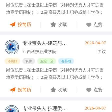
岗位职责 1.硕士及以上学历（对特别优秀人才可适当
能够全职到岗工作。副教授及以上职称者年龄一般不
放宽学历限制）； 2.副高级及以上职称或博士学位；
超过55周岁，特别优秀者可适当放宽，最高不超过63
3.具备相关专业，有代表性成果（获奖、论文、专
周岁。 任职要求 1.硕士及以上学历（对特别优秀人才
投简历
收藏
点赞
著、学术译著、专利、咨询报告等）和主持参与的科
可适当放宽学历限制）； 2.副高级及以上职称或博士
研项目； 4.具有招聘岗位所需的任职资格、职业资
学位； 3.具备相关专业，有代表性成果（获奖、论
格、技能要求和身体条件； 5.熟悉学院专业建设、人
文、专著、学术译著、专利、咨询报告等）和主持参
专业带头人-建筑与艺术类
2026-04-07
(南昌县)
才培养工作和教学科研管理，在本学科领域具有一定
与的科研项目； 4.具有招聘岗位所需的任职资格、职
江西科技职业学院
面议
的学术水平和影响力； 6.专业要求：工业机器人技
业资格、技能要求和身体条件； 5.熟悉学院专业建
环境好
双休
五险一金
有补助
术、电气自动化技术、机械设计制造及其自动化等相
设、人才培养工作和教学科研管理，在本学科领域具
岗位职责 1.硕士及以上学历（对特别优秀人才可适当
关专业领域。 7.身体健康，能够全职到岗工作。副教
有一定的学术水平和影响力； 6.专业要求：人工智
放宽学历限制）； 2.副高级及以上职称或博士学位；
授及以上职称者年龄一般不超过55周岁，特别优秀者
能、大数据、物联网、云计算等相关专业领域。 7.身
3.具备相关专业，有代表性成果（获奖、论文、专
可适当放宽，最高不超过63周岁。 任职要求 1.硕士及
体健康，能够全职到岗工作。副教授及以上职称者年
投简历
收藏
点赞
著、学术译著、专利、咨询报告等）和主持参与的科
以上学历（对特别优秀人才可适当放宽学历限制）；
龄一般不超过55周岁，特别优秀者可适当放宽，最高
研项目； 4.具有招聘岗位所需的任职资格、职业资
2.副高级及以上职称或博士学位； 3.具备相关专业，
不超过63周岁。 基本信息 职位名称：专业带头人-信
格、技能要求和身体条件； 5.熟悉学院专业建设、人
有代表性成果（获奖、论文、专著、学术译著、专
息工程类 职位类型：学科带头人/学术骨干 工作地
专业带头人-护理类
2026-04-07
(南昌县)