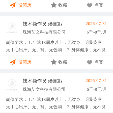
投简历
收藏
点赞
安全生产； 岗位要求： 1. 高中/中专或以上学历，性
别不限； 2. 不限行业经验，电子行业制造经验优先；
3. 强责任心、执行力，较好的沟通协同能力。 4.长白
技术操作员
2026-07-31
(香洲区)
班（部分两班倒）、空调环境、坐着上班，能接受看
珠海艾文科技有限公司
6千-8千/月
显微镜，； 5.有班组管理经验优先，懂得如何管理班
岗位要求： 1. 年满18周岁以上，无纹身、明显染发、
组； 6.会写周报、日报等报告，熟悉电脑操作；
无手心出汗、无手抖、无色弱； 2. 身体健康，无不良
嗜好； 3. 工作责任心强，能吃苦耐劳，服从公司管
投简历
收藏
点赞
理； 4. 能接受两班倒，配合加班，服从公司管理。 空
调车间、坐着上班，独立作业，非流水线 入职提供有
健康证或3个月有效体检表 福利待遇： 1. 加班费严格
技术操作员
2026-07-31
(香洲区)
按劳动法规定，平日1.5倍、周末2倍、法定节假日3
珠海艾文科技有限公司
6千-8千/月
倍； 2. 公司购买五险一金，入职满3个月可申请新人
岗位要求： 1. 年满18周岁以上，无纹身、明显染发、
奖励金1500元； 3. 提供免费住宿、加班晚餐、夜班宵
无手心出汗、无手抖、无色弱； 2. 身体健康，无不良
夜，每月500餐补； 4. 公司奖励机制完善设有全勤