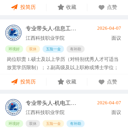
嗜好； 3. 工作责任心强，能吃苦耐劳，服从公司管
奖、司龄奖、看镜补贴、岗位津贴、多功能奖、稳岗
投简历
收藏
点赞
理； 4. 能接受两班倒，配合加班，服从公司管理。 空
奖、介绍奖等； 5. 丰富的节日福利、活动、生日礼
调车间、坐着上班，独立作业，非流水线 入职提供有
物、团建等； 6. 轻松简单、诚信、温暖纯粹的工作氛
健康证或3个月有效体检表 福利待遇： 1. 加班费严格
围。
专业带头人-信息工程类
2026-04-07
(南昌县)
按劳动法规定，平日1.5倍、周末2倍、法定节假日3
江西科技职业学院
面议
倍； 2. 公司购买五险一金，入职满3个月可申请新人
环境好
双休
五险一金
有补助
奖励金1500元； 3. 提供免费住宿、加班晚餐、夜班宵
岗位职责 1.硕士及以上学历（对特别优秀人才可适当
夜，每月500餐补； 4. 公司奖励机制完善设有全勤
放宽学历限制）； 2.副高级及以上职称或博士学位；
奖、司龄奖、看镜补贴、岗位津贴、多功能奖、稳岗
3.具备相关专业，有代表性成果（获奖、论文、专
奖、介绍奖等； 5. 丰富的节日福利、活动、生日礼
投简历
收藏
点赞
著、学术译著、专利、咨询报告等）和主持参与的科
物、团建等； 6. 轻松简单、诚信、温暖纯粹的工作氛
研项目； 4.具有招聘岗位所需的任职资格、职业资
围。
格、技能要求和身体条件； 5.熟悉学院专业建设、人
专业带头人-机电工程类
2026-04-07
(南昌县)
才培养工作和教学科研管理，在本学科领域具有一定
江西科技职业学院
面议
的学术水平和影响力； 6.专业要求：人工智能、大数
环境好
双休
五险一金
有补助
据、物联网、云计算等相关专业领域。 7.身体健康，