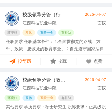
师优先考虑并可适当放宽学历要求； 3.专业基本功扎
放宽学历限制） 2.副高级及以上职称或博士学位； 3.
超过63周岁。 基本信息 职位名称：专业带头人-建筑
实，理论与实践相结合的能力强； 4.具有本专业理论
具备相关专业，有代表性成果（获奖、论文、专著、
与艺术类 职位类型：学科带头人/学术骨干 工作地
校级领导分管（行政、学工）
2026-04-07
(南昌县)
和实践能力和学科建设能力。 其他说明 享受南昌市普
学术译著、专利、咨询报告等）和主持参与的科研项
点：江西南昌南昌县向塘镇向塘北大道1389号 招聘人
江西科技职业学院
面议
通高等学校教师的教师资格、职称评定和晋升等政
目； 4.具有招聘岗位所需的任职资格、职业资格、技
数： 3 工作性质：全职 其他要求 学历要求：硕士研究
环境好
双休
五险一金
有补助
策；按照国家及南昌市相关规定缴纳“五险一金”；享
能要求和身体条件； 5.熟悉学院专业建设、人才培养
生 职称要求：副高级职称 工作经验：5-10年 年龄要
任职要求 任职基本条件： 1.全面贯彻党的路线、方
受南昌市的社会保障、社会福利等相关政策；学校有
工作和教学科研管理，在本学科领域具有一定的学术
求：不限 海外经历：海外经历不限 政治面貌：不限
针、政策，忠诚党的教育事业。 2.自觉遵守国家法律
完善的工薪体系、职务晋升、进修深造等政策。 基本
水平和影响力； 6.身体健康，能够全职到岗工作。副
需求专业： 建筑学 报名方式：邮箱jkdzyxy@163.com
法规、社会公共行为准则，遵守学校章程。 3.作风正
信息 职位名称：轨道交通运营管理类专职教师 职位类
教授及以上职称者年龄一般不超过55周岁，特别优秀
投简历
收藏
点赞
派、办事公道、勤政廉洁、爱岗敬业，具有良好的个
型：专职教师/教学科研岗 工作地点：江西南昌南昌县
者可适当放宽，最高不超过63周岁。 基本信息 职位名
人品质和职业道德。 4.熟悉高等教育政策法规和民办
向塘镇向塘北大道1389号 招聘人数： 3 用人部门：经
称：专业带头人-护理类 职位类型：学科带头人/学术
高校管理工作，具备胜任相应岗位所需的专业业务素
济管理分院 工作性质：全职 其他要求 学历要求：硕
骨干 工作地点：江西南昌南昌县向塘镇向塘北大道13
校级领导分管（教学、教务）
2026-04-07
(南昌县)
质。 5.具有较强的组织领导能力、综合协调能力和行
士研究生 职称要求：职称不限 工作经验：1-3年 海外
89号 招聘人数： 3 工作性质：全职 其他要求 学历要
江西科技职业学院
面议
政执行能力。 条件： 1.原则上具有硕士学位、正高级
经历：海外经历不限 政治面貌：不限 需求专业： 交
求：硕士研究生 职称要求：副高级职称 工作经验：5-
环境好
双休
五险一金
有补助
专业技术职称。 2.具有公办、民办副校长工作经历不
通运输工程 该需求专业仅展示一级学科 报名方式：邮
10年 年龄要求：不限 海外经历：海外经历不限 政治
其他要求 学历要求：硕士研究生 职称要求：正高级职
少于三年。 3.具有宽广的学术视野，对学校建设具有
箱jkdzyxy@163.com
面貌：不限 需求专业：基础医学, 临床医学, 口腔医学,