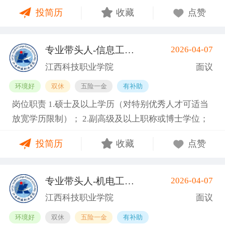
嗜好； 3. 工作责任心强，能吃苦耐劳，服从公司管
奖、司龄奖、看镜补贴、岗位津贴、多功能奖、稳岗
投简历
收藏
点赞
理； 4. 能接受两班倒，配合加班，服从公司管理。 空
奖、介绍奖等； 5. 丰富的节日福利、活动、生日礼
调车间、坐着上班，独立作业，非流水线 入职提供有
物、团建等； 6. 轻松简单、诚信、温暖纯粹的工作氛
健康证或3个月有效体检表 福利待遇： 1. 加班费严格
围。
专业带头人-信息工程类
2026-04-07
(南昌县)
按劳动法规定，平日1.5倍、周末2倍、法定节假日3
江西科技职业学院
面议
倍； 2. 公司购买五险一金，入职满3个月可申请新人
环境好
双休
五险一金
有补助
奖励金1500元； 3. 提供免费住宿、加班晚餐、夜班宵
岗位职责 1.硕士及以上学历（对特别优秀人才可适当
夜，每月500餐补； 4. 公司奖励机制完善设有全勤
放宽学历限制）； 2.副高级及以上职称或博士学位；
奖、司龄奖、看镜补贴、岗位津贴、多功能奖、稳岗
3.具备相关专业，有代表性成果（获奖、论文、专
奖、介绍奖等； 5. 丰富的节日福利、活动、生日礼
投简历
收藏
点赞
著、学术译著、专利、咨询报告等）和主持参与的科
物、团建等； 6. 轻松简单、诚信、温暖纯粹的工作氛
研项目； 4.具有招聘岗位所需的任职资格、职业资
围。
格、技能要求和身体条件； 5.熟悉学院专业建设、人
专业带头人-机电工程类
2026-04-07
(南昌县)
才培养工作和教学科研管理，在本学科领域具有一定
江西科技职业学院
面议
的学术水平和影响力； 6.专业要求：人工智能、大数
环境好
双休
五险一金
有补助
据、物联网、云计算等相关专业领域。 7.身体健康，