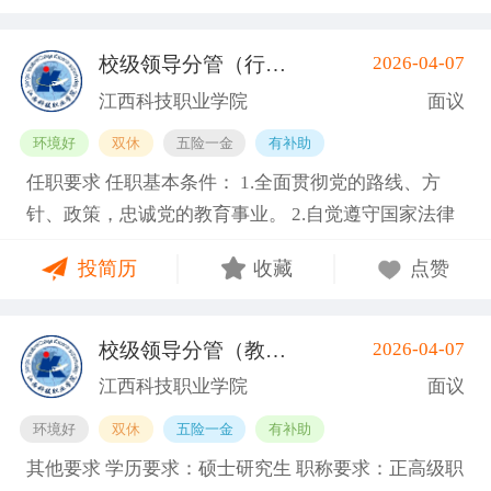
师优先考虑并可适当放宽学历要求； 3.专业基本功扎
放宽学历限制） 2.副高级及以上职称或博士学位； 3.
超过63周岁。 基本信息 职位名称：专业带头人-建筑
实，理论与实践相结合的能力强； 4.具有本专业理论
具备相关专业，有代表性成果（获奖、论文、专著、
与艺术类 职位类型：学科带头人/学术骨干 工作地
校级领导分管（行政、学工）
2026-04-07
(南昌县)
和实践能力和学科建设能力。 其他说明 享受南昌市普
学术译著、专利、咨询报告等）和主持参与的科研项
点：江西南昌南昌县向塘镇向塘北大道1389号 招聘人
江西科技职业学院
面议
通高等学校教师的教师资格、职称评定和晋升等政
目； 4.具有招聘岗位所需的任职资格、职业资格、技
数： 3 工作性质：全职 其他要求 学历要求：硕士研究
环境好
双休
五险一金
有补助
策；按照国家及南昌市相关规定缴纳“五险一金”；享
能要求和身体条件； 5.熟悉学院专业建设、人才培养
生 职称要求：副高级职称 工作经验：5-10年 年龄要
任职要求 任职基本条件： 1.全面贯彻党的路线、方
受南昌市的社会保障、社会福利等相关政策；学校有
工作和教学科研管理，在本学科领域具有一定的学术
求：不限 海外经历：海外经历不限 政治面貌：不限
针、政策，忠诚党的教育事业。 2.自觉遵守国家法律
完善的工薪体系、职务晋升、进修深造等政策。 基本
水平和影响力； 6.身体健康，能够全职到岗工作。副
需求专业： 建筑学 报名方式：邮箱jkdzyxy@163.com
法规、社会公共行为准则，遵守学校章程。 3.作风正
信息 职位名称：轨道交通运营管理类专职教师 职位类
教授及以上职称者年龄一般不超过55周岁，特别优秀
投简历
收藏
点赞
派、办事公道、勤政廉洁、爱岗敬业，具有良好的个
型：专职教师/教学科研岗 工作地点：江西南昌南昌县
者可适当放宽，最高不超过63周岁。 基本信息 职位名
人品质和职业道德。 4.熟悉高等教育政策法规和民办
向塘镇向塘北大道1389号 招聘人数： 3 用人部门：经
称：专业带头人-护理类 职位类型：学科带头人/学术
高校管理工作，具备胜任相应岗位所需的专业业务素
济管理分院 工作性质：全职 其他要求 学历要求：硕
骨干 工作地点：江西南昌南昌县向塘镇向塘北大道13
校级领导分管（教学、教务）
2026-04-07
(南昌县)
质。 5.具有较强的组织领导能力、综合协调能力和行
士研究生 职称要求：职称不限 工作经验：1-3年 海外
89号 招聘人数： 3 工作性质：全职 其他要求 学历要
江西科技职业学院
面议
政执行能力。 条件： 1.原则上具有硕士学位、正高级
经历：海外经历不限 政治面貌：不限 需求专业： 交
求：硕士研究生 职称要求：副高级职称 工作经验：5-
环境好
双休
五险一金
有补助
专业技术职称。 2.具有公办、民办副校长工作经历不
通运输工程 该需求专业仅展示一级学科 报名方式：邮
10年 年龄要求：不限 海外经历：海外经历不限 政治
其他要求 学历要求：硕士研究生 职称要求：正高级职
少于三年。 3.具有宽广的学术视野，对学校建设具有
箱jkdzyxy@163.com
面貌：不限 需求专业：基础医学, 临床医学, 口腔医学,