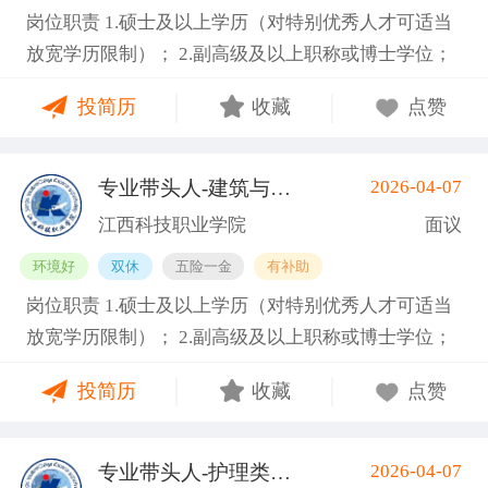
岗位职责 1.硕士及以上学历（对特别优秀人才可适当
能够全职到岗工作。副教授及以上职称者年龄一般不
放宽学历限制）； 2.副高级及以上职称或博士学位；
超过55周岁，特别优秀者可适当放宽，最高不超过63
3.具备相关专业，有代表性成果（获奖、论文、专
周岁。 任职要求 1.硕士及以上学历（对特别优秀人才
投简历
收藏
点赞
著、学术译著、专利、咨询报告等）和主持参与的科
可适当放宽学历限制）； 2.副高级及以上职称或博士
研项目； 4.具有招聘岗位所需的任职资格、职业资
学位； 3.具备相关专业，有代表性成果（获奖、论
格、技能要求和身体条件； 5.熟悉学院专业建设、人
文、专著、学术译著、专利、咨询报告等）和主持参
专业带头人-建筑与艺术类
2026-04-07
(南昌县)
才培养工作和教学科研管理，在本学科领域具有一定
与的科研项目； 4.具有招聘岗位所需的任职资格、职
江西科技职业学院
面议
的学术水平和影响力； 6.专业要求：工业机器人技
业资格、技能要求和身体条件； 5.熟悉学院专业建
环境好
双休
五险一金
有补助
术、电气自动化技术、机械设计制造及其自动化等相
设、人才培养工作和教学科研管理，在本学科领域具
岗位职责 1.硕士及以上学历（对特别优秀人才可适当
关专业领域。 7.身体健康，能够全职到岗工作。副教
有一定的学术水平和影响力； 6.专业要求：人工智
放宽学历限制）； 2.副高级及以上职称或博士学位；
授及以上职称者年龄一般不超过55周岁，特别优秀者
能、大数据、物联网、云计算等相关专业领域。 7.身
3.具备相关专业，有代表性成果（获奖、论文、专
可适当放宽，最高不超过63周岁。 任职要求 1.硕士及
体健康，能够全职到岗工作。副教授及以上职称者年
投简历
收藏
点赞
著、学术译著、专利、咨询报告等）和主持参与的科
以上学历（对特别优秀人才可适当放宽学历限制）；
龄一般不超过55周岁，特别优秀者可适当放宽，最高
研项目； 4.具有招聘岗位所需的任职资格、职业资
2.副高级及以上职称或博士学位； 3.具备相关专业，
不超过63周岁。 基本信息 职位名称：专业带头人-信
格、技能要求和身体条件； 5.熟悉学院专业建设、人
有代表性成果（获奖、论文、专著、学术译著、专
息工程类 职位类型：学科带头人/学术骨干 工作地
专业带头人-护理类
2026-04-07
(南昌县)