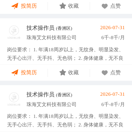
投简历
收藏
点赞
安全生产； 岗位要求： 1. 高中/中专或以上学历，性
别不限； 2. 不限行业经验，电子行业制造经验优先；
3. 强责任心、执行力，较好的沟通协同能力。 4.长白
技术操作员
2026-07-31
(香洲区)
班（部分两班倒）、空调环境、坐着上班，能接受看
珠海艾文科技有限公司
6千-8千/月
显微镜，； 5.有班组管理经验优先，懂得如何管理班
岗位要求： 1. 年满18周岁以上，无纹身、明显染发、
组； 6.会写周报、日报等报告，熟悉电脑操作；
无手心出汗、无手抖、无色弱； 2. 身体健康，无不良
嗜好； 3. 工作责任心强，能吃苦耐劳，服从公司管
投简历
收藏
点赞
理； 4. 能接受两班倒，配合加班，服从公司管理。 空
调车间、坐着上班，独立作业，非流水线 入职提供有
健康证或3个月有效体检表 福利待遇： 1. 加班费严格
技术操作员
2026-07-31
(香洲区)
按劳动法规定，平日1.5倍、周末2倍、法定节假日3
珠海艾文科技有限公司
6千-8千/月
倍； 2. 公司购买五险一金，入职满3个月可申请新人
岗位要求： 1. 年满18周岁以上，无纹身、明显染发、
奖励金1500元； 3. 提供免费住宿、加班晚餐、夜班宵
无手心出汗、无手抖、无色弱； 2. 身体健康，无不良
夜，每月500餐补； 4. 公司奖励机制完善设有全勤