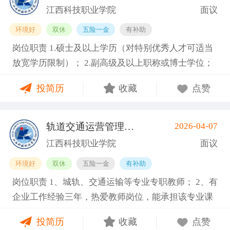
才培养工作和教学科研管理，在本学科领域具有一定
利、咨询报告等）和主持参与的科研项目； 4.具有招
点：江西南昌南昌县向塘镇向塘北大道1389号 招聘人
江西科技职业学院
面议
的学术水平和影响力； 6.专业要求：交通运输工程
聘岗位所需的任职资格、职业资格、技能要求和身体
数： 3 工作性质：全职 其他要求 学历要求：硕士研究
环境好
双休
五险一金
有补助
类、信息与通信工程类等相关专业领域。 7.身体健
条件； 5.熟悉学院专业建设、人才培养工作和教学科
生 职称要求：职称不限 工作经验：5-10年 年龄要
岗位职责 1.硕士及以上学历（对特别优秀人才可适当
康，能够全职到岗工作。副教授及以上职称者年龄一
研管理，在本学科领域具有一定的学术水平和影响
求：不限 海外经历：海外经历不限 政治面貌：不限
放宽学历限制）； 2.副高级及以上职称或博士学位；
般不超过55周岁，特别优秀者可适当放宽，最高不超
力； 6.专业要求：工业机器人技术、电气自动化技
需求专业：计算机科学与技术, 人工智能 报名方式：
3.具备相关专业，有代表性成果（获奖、论文、专
过63周岁。 任职要求 1.硕士及以上学历（对特别优秀
术、机械设计制造及其自动化等相关专业领域。 7.身
邮箱jkdzyxy@163.com
投简历
收藏
点赞
著、学术译著、专利、咨询报告等）和主持参与的科
人才可适当放宽学历限制）； 2.副高级及以上职称或
体健康，能够全职到岗工作。副教授及以上职称者年
研项目； 4.具有招聘岗位所需的任职资格、职业资
博士学位； 3.具备相关专业，有代表性成果（获奖、
龄一般不超过55周岁，特别优秀者可适当放宽，最高
格、技能要求和身体条件； 5.熟悉学院专业建设、人
论文、专著、学术译著、专利、咨询报告等）和主持
不超过63周岁。 基本信息 职位名称：专业带头人-机
轨道交通运营管理类专职教师
2026-04-07
(南昌县)
才培养工作和教学科研管理，在本学科领域具有一定
参与的科研项目； 4.具有招聘岗位所需的任职资格、
电工程类 职位类型：学科带头人/学术骨干 工作地
江西科技职业学院
面议
的学术水平和影响力； 6.专业要求：康复治疗技术、
职业资格、技能要求和身体条件； 5.熟悉学院专业建
点：江西南昌南昌县向塘镇向塘北大道1389号 招聘人
环境好
双休
五险一金
有补助
护理、基础医学、临床医学、公共卫生与预防医学、
设、人才培养工作和教学科研管理，在本学科领域具
数： 3 工作性质：全职 其他要求 学历要求：硕士研究
岗位职责 1、城轨、交通运输等专业专职教师； 2、有
医学技术等相关专业领域。 7.身体健康，能够全职到
有一定的学术水平和影响力； 6.专业要求：交通运输
生 职称要求：副高级职称 工作经验：5-10年 年龄要
企业工作经验三年，热爱教师岗位，能承担该专业课
岗工作。副教授及以上职称者年龄一般不超过55周
工程类、信息与通信工程类等相关专业领域。 7.身体
求：不限 海外经历：海外经历不限 政治面貌：不限
程教育。 任职要求 1.硕士研究生及以上学历； 2.具有
岁，特别优秀者可适当放宽，最高不超过63周岁。 任
健康，能够全职到岗工作。副教授及以上职称者年龄
需求专业：机械工程, 电气工程 报名方式：邮箱jkdzy
投简历
收藏
点赞
一定年限的相应工作经历或者实践经验，“双师型”教
职要求 1.硕士及以上学历；（对特别优秀人才可适当
一般不超过55周岁，特别优秀者可适当放宽，最高不
xy@163.com