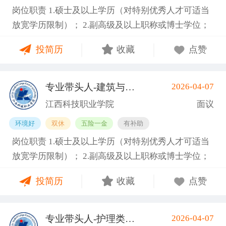
岗位职责 1.硕士及以上学历（对特别优秀人才可适当
能够全职到岗工作。副教授及以上职称者年龄一般不
放宽学历限制）； 2.副高级及以上职称或博士学位；
超过55周岁，特别优秀者可适当放宽，最高不超过63
3.具备相关专业，有代表性成果（获奖、论文、专
周岁。 任职要求 1.硕士及以上学历（对特别优秀人才
投简历
收藏
点赞
著、学术译著、专利、咨询报告等）和主持参与的科
可适当放宽学历限制）； 2.副高级及以上职称或博士
研项目； 4.具有招聘岗位所需的任职资格、职业资
学位； 3.具备相关专业，有代表性成果（获奖、论
格、技能要求和身体条件； 5.熟悉学院专业建设、人
文、专著、学术译著、专利、咨询报告等）和主持参
专业带头人-建筑与艺术类
2026-04-07
(南昌县)
才培养工作和教学科研管理，在本学科领域具有一定
与的科研项目； 4.具有招聘岗位所需的任职资格、职
江西科技职业学院
面议
的学术水平和影响力； 6.专业要求：工业机器人技
业资格、技能要求和身体条件； 5.熟悉学院专业建
环境好
双休
五险一金
有补助
术、电气自动化技术、机械设计制造及其自动化等相
设、人才培养工作和教学科研管理，在本学科领域具
岗位职责 1.硕士及以上学历（对特别优秀人才可适当
关专业领域。 7.身体健康，能够全职到岗工作。副教
有一定的学术水平和影响力； 6.专业要求：人工智
放宽学历限制）； 2.副高级及以上职称或博士学位；
授及以上职称者年龄一般不超过55周岁，特别优秀者
能、大数据、物联网、云计算等相关专业领域。 7.身
3.具备相关专业，有代表性成果（获奖、论文、专
可适当放宽，最高不超过63周岁。 任职要求 1.硕士及
体健康，能够全职到岗工作。副教授及以上职称者年
投简历
收藏
点赞
著、学术译著、专利、咨询报告等）和主持参与的科
以上学历（对特别优秀人才可适当放宽学历限制）；
龄一般不超过55周岁，特别优秀者可适当放宽，最高
研项目； 4.具有招聘岗位所需的任职资格、职业资
2.副高级及以上职称或博士学位； 3.具备相关专业，
不超过63周岁。 基本信息 职位名称：专业带头人-信
格、技能要求和身体条件； 5.熟悉学院专业建设、人
有代表性成果（获奖、论文、专著、学术译著、专
息工程类 职位类型：学科带头人/学术骨干 工作地
专业带头人-护理类
2026-04-07
(南昌县)