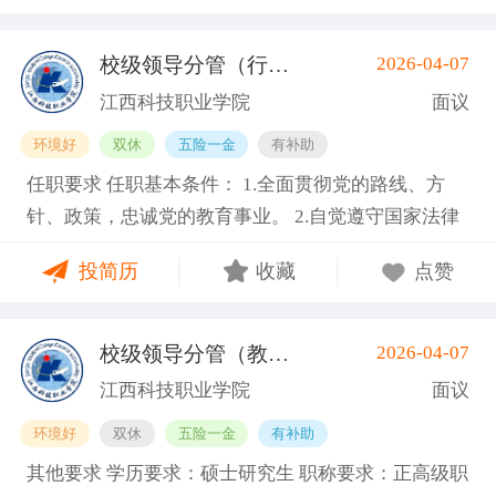
师优先考虑并可适当放宽学历要求； 3.专业基本功扎
放宽学历限制） 2.副高级及以上职称或博士学位； 3.
超过63周岁。 基本信息 职位名称：专业带头人-建筑
实，理论与实践相结合的能力强； 4.具有本专业理论
具备相关专业，有代表性成果（获奖、论文、专著、
与艺术类 职位类型：学科带头人/学术骨干 工作地
校级领导分管（行政、学工）
2026-04-07
(南昌县)
和实践能力和学科建设能力。 其他说明 享受南昌市普
学术译著、专利、咨询报告等）和主持参与的科研项
点：江西南昌南昌县向塘镇向塘北大道1389号 招聘人
江西科技职业学院
面议
通高等学校教师的教师资格、职称评定和晋升等政
目； 4.具有招聘岗位所需的任职资格、职业资格、技
数： 3 工作性质：全职 其他要求 学历要求：硕士研究
环境好
双休
五险一金
有补助
策；按照国家及南昌市相关规定缴纳“五险一金”；享
能要求和身体条件； 5.熟悉学院专业建设、人才培养
生 职称要求：副高级职称 工作经验：5-10年 年龄要
任职要求 任职基本条件： 1.全面贯彻党的路线、方
受南昌市的社会保障、社会福利等相关政策；学校有
工作和教学科研管理，在本学科领域具有一定的学术
求：不限 海外经历：海外经历不限 政治面貌：不限
针、政策，忠诚党的教育事业。 2.自觉遵守国家法律
完善的工薪体系、职务晋升、进修深造等政策。 基本
水平和影响力； 6.身体健康，能够全职到岗工作。副
需求专业： 建筑学 报名方式：邮箱jkdzyxy@163.com
法规、社会公共行为准则，遵守学校章程。 3.作风正
信息 职位名称：轨道交通运营管理类专职教师 职位类
教授及以上职称者年龄一般不超过55周岁，特别优秀
投简历
收藏
点赞
派、办事公道、勤政廉洁、爱岗敬业，具有良好的个
型：专职教师/教学科研岗 工作地点：江西南昌南昌县
者可适当放宽，最高不超过63周岁。 基本信息 职位名
人品质和职业道德。 4.熟悉高等教育政策法规和民办
向塘镇向塘北大道1389号 招聘人数： 3 用人部门：经
称：专业带头人-护理类 职位类型：学科带头人/学术
高校管理工作，具备胜任相应岗位所需的专业业务素
济管理分院 工作性质：全职 其他要求 学历要求：硕
骨干 工作地点：江西南昌南昌县向塘镇向塘北大道13
校级领导分管（教学、教务）
2026-04-07
(南昌县)
质。 5.具有较强的组织领导能力、综合协调能力和行
士研究生 职称要求：职称不限 工作经验：1-3年 海外
89号 招聘人数： 3 工作性质：全职 其他要求 学历要
江西科技职业学院
面议
政执行能力。 条件： 1.原则上具有硕士学位、正高级
经历：海外经历不限 政治面貌：不限 需求专业： 交
求：硕士研究生 职称要求：副高级职称 工作经验：5-
环境好
双休
五险一金
有补助
专业技术职称。 2.具有公办、民办副校长工作经历不
通运输工程 该需求专业仅展示一级学科 报名方式：邮
10年 年龄要求：不限 海外经历：海外经历不限 政治
其他要求 学历要求：硕士研究生 职称要求：正高级职
少于三年。 3.具有宽广的学术视野，对学校建设具有
箱jkdzyxy@163.com
面貌：不限 需求专业：基础医学, 临床医学, 口腔医学,