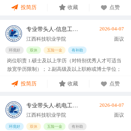
嗜好； 3. 工作责任心强，能吃苦耐劳，服从公司管
奖、司龄奖、看镜补贴、岗位津贴、多功能奖、稳岗
投简历
收藏
点赞
理； 4. 能接受两班倒，配合加班，服从公司管理。 空
奖、介绍奖等； 5. 丰富的节日福利、活动、生日礼
调车间、坐着上班，独立作业，非流水线 入职提供有
物、团建等； 6. 轻松简单、诚信、温暖纯粹的工作氛
健康证或3个月有效体检表 福利待遇： 1. 加班费严格
围。
专业带头人-信息工程类
2026-04-07
(南昌县)
按劳动法规定，平日1.5倍、周末2倍、法定节假日3
江西科技职业学院
面议
倍； 2. 公司购买五险一金，入职满3个月可申请新人
环境好
双休
五险一金
有补助
奖励金1500元； 3. 提供免费住宿、加班晚餐、夜班宵
岗位职责 1.硕士及以上学历（对特别优秀人才可适当
夜，每月500餐补； 4. 公司奖励机制完善设有全勤
放宽学历限制）； 2.副高级及以上职称或博士学位；
奖、司龄奖、看镜补贴、岗位津贴、多功能奖、稳岗
3.具备相关专业，有代表性成果（获奖、论文、专
奖、介绍奖等； 5. 丰富的节日福利、活动、生日礼
投简历
收藏
点赞
著、学术译著、专利、咨询报告等）和主持参与的科
物、团建等； 6. 轻松简单、诚信、温暖纯粹的工作氛
研项目； 4.具有招聘岗位所需的任职资格、职业资
围。
格、技能要求和身体条件； 5.熟悉学院专业建设、人
专业带头人-机电工程类
2026-04-07
(南昌县)
才培养工作和教学科研管理，在本学科领域具有一定
江西科技职业学院
面议
的学术水平和影响力； 6.专业要求：人工智能、大数
环境好
双休
五险一金
有补助
据、物联网、云计算等相关专业领域。 7.身体健康，