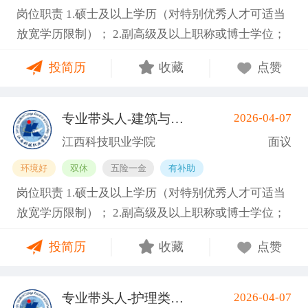
岗位职责 1.硕士及以上学历（对特别优秀人才可适当
能够全职到岗工作。副教授及以上职称者年龄一般不
放宽学历限制）； 2.副高级及以上职称或博士学位；
超过55周岁，特别优秀者可适当放宽，最高不超过63
3.具备相关专业，有代表性成果（获奖、论文、专
周岁。 任职要求 1.硕士及以上学历（对特别优秀人才
投简历
收藏
点赞
著、学术译著、专利、咨询报告等）和主持参与的科
可适当放宽学历限制）； 2.副高级及以上职称或博士
研项目； 4.具有招聘岗位所需的任职资格、职业资
学位； 3.具备相关专业，有代表性成果（获奖、论
格、技能要求和身体条件； 5.熟悉学院专业建设、人
文、专著、学术译著、专利、咨询报告等）和主持参
专业带头人-建筑与艺术类
2026-04-07
(南昌县)
才培养工作和教学科研管理，在本学科领域具有一定
与的科研项目； 4.具有招聘岗位所需的任职资格、职
江西科技职业学院
面议
的学术水平和影响力； 6.专业要求：工业机器人技
业资格、技能要求和身体条件； 5.熟悉学院专业建
环境好
双休
五险一金
有补助
术、电气自动化技术、机械设计制造及其自动化等相
设、人才培养工作和教学科研管理，在本学科领域具
岗位职责 1.硕士及以上学历（对特别优秀人才可适当
关专业领域。 7.身体健康，能够全职到岗工作。副教
有一定的学术水平和影响力； 6.专业要求：人工智
放宽学历限制）； 2.副高级及以上职称或博士学位；
授及以上职称者年龄一般不超过55周岁，特别优秀者
能、大数据、物联网、云计算等相关专业领域。 7.身
3.具备相关专业，有代表性成果（获奖、论文、专
可适当放宽，最高不超过63周岁。 任职要求 1.硕士及
体健康，能够全职到岗工作。副教授及以上职称者年
投简历
收藏
点赞
著、学术译著、专利、咨询报告等）和主持参与的科
以上学历（对特别优秀人才可适当放宽学历限制）；
龄一般不超过55周岁，特别优秀者可适当放宽，最高
研项目； 4.具有招聘岗位所需的任职资格、职业资
2.副高级及以上职称或博士学位； 3.具备相关专业，
不超过63周岁。 基本信息 职位名称：专业带头人-信
格、技能要求和身体条件； 5.熟悉学院专业建设、人
有代表性成果（获奖、论文、专著、学术译著、专
息工程类 职位类型：学科带头人/学术骨干 工作地
专业带头人-护理类
2026-04-07
(南昌县)