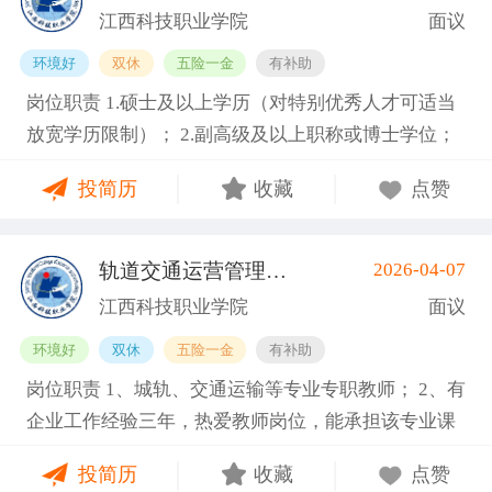
才培养工作和教学科研管理，在本学科领域具有一定
利、咨询报告等）和主持参与的科研项目； 4.具有招
点：江西南昌南昌县向塘镇向塘北大道1389号 招聘人
江西科技职业学院
面议
的学术水平和影响力； 6.专业要求：交通运输工程
聘岗位所需的任职资格、职业资格、技能要求和身体
数： 3 工作性质：全职 其他要求 学历要求：硕士研究
环境好
双休
五险一金
有补助
类、信息与通信工程类等相关专业领域。 7.身体健
条件； 5.熟悉学院专业建设、人才培养工作和教学科
生 职称要求：职称不限 工作经验：5-10年 年龄要
岗位职责 1.硕士及以上学历（对特别优秀人才可适当
康，能够全职到岗工作。副教授及以上职称者年龄一
研管理，在本学科领域具有一定的学术水平和影响
求：不限 海外经历：海外经历不限 政治面貌：不限
放宽学历限制）； 2.副高级及以上职称或博士学位；
般不超过55周岁，特别优秀者可适当放宽，最高不超
力； 6.专业要求：工业机器人技术、电气自动化技
需求专业：计算机科学与技术, 人工智能 报名方式：
3.具备相关专业，有代表性成果（获奖、论文、专
过63周岁。 任职要求 1.硕士及以上学历（对特别优秀
术、机械设计制造及其自动化等相关专业领域。 7.身
邮箱jkdzyxy@163.com
投简历
收藏
点赞
著、学术译著、专利、咨询报告等）和主持参与的科
人才可适当放宽学历限制）； 2.副高级及以上职称或
体健康，能够全职到岗工作。副教授及以上职称者年
研项目； 4.具有招聘岗位所需的任职资格、职业资
博士学位； 3.具备相关专业，有代表性成果（获奖、
龄一般不超过55周岁，特别优秀者可适当放宽，最高
格、技能要求和身体条件； 5.熟悉学院专业建设、人
论文、专著、学术译著、专利、咨询报告等）和主持
不超过63周岁。 基本信息 职位名称：专业带头人-机
轨道交通运营管理类专职教师
2026-04-07
(南昌县)
才培养工作和教学科研管理，在本学科领域具有一定
参与的科研项目； 4.具有招聘岗位所需的任职资格、
电工程类 职位类型：学科带头人/学术骨干 工作地
江西科技职业学院
面议
的学术水平和影响力； 6.专业要求：康复治疗技术、
职业资格、技能要求和身体条件； 5.熟悉学院专业建
点：江西南昌南昌县向塘镇向塘北大道1389号 招聘人
环境好
双休
五险一金
有补助
护理、基础医学、临床医学、公共卫生与预防医学、
设、人才培养工作和教学科研管理，在本学科领域具
数： 3 工作性质：全职 其他要求 学历要求：硕士研究
岗位职责 1、城轨、交通运输等专业专职教师； 2、有
医学技术等相关专业领域。 7.身体健康，能够全职到
有一定的学术水平和影响力； 6.专业要求：交通运输
生 职称要求：副高级职称 工作经验：5-10年 年龄要
企业工作经验三年，热爱教师岗位，能承担该专业课
岗工作。副教授及以上职称者年龄一般不超过55周
工程类、信息与通信工程类等相关专业领域。 7.身体
求：不限 海外经历：海外经历不限 政治面貌：不限
程教育。 任职要求 1.硕士研究生及以上学历； 2.具有
岁，特别优秀者可适当放宽，最高不超过63周岁。 任
健康，能够全职到岗工作。副教授及以上职称者年龄
需求专业：机械工程, 电气工程 报名方式：邮箱jkdzy
投简历
收藏
点赞
一定年限的相应工作经历或者实践经验，“双师型”教
职要求 1.硕士及以上学历；（对特别优秀人才可适当
一般不超过55周岁，特别优秀者可适当放宽，最高不
xy@163.com