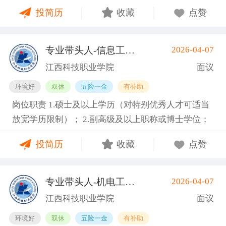
嗜好； 3. 工作责任心强，能吃苦耐劳，服从公司管
奖、司龄奖、看镜补贴、岗位津贴、多功能奖、稳岗
投简历
收藏
点赞
理； 4. 能接受两班倒，配合加班，服从公司管理。 空
奖、介绍奖等； 5. 丰富的节日福利、活动、生日礼
调车间、坐着上班，独立作业，非流水线 入职提供有
物、团建等； 6. 轻松简单、诚信、温暖纯粹的工作氛
健康证或3个月有效体检表 福利待遇： 1. 加班费严格
围。
专业带头人-信息工程类
2026-04-07
(南昌县)
按劳动法规定，平日1.5倍、周末2倍、法定节假日3
江西科技职业学院
面议
倍； 2. 公司购买五险一金，入职满3个月可申请新人
环境好
双休
五险一金
有补助
奖励金1500元； 3. 提供免费住宿、加班晚餐、夜班宵
岗位职责 1.硕士及以上学历（对特别优秀人才可适当
夜，每月500餐补； 4. 公司奖励机制完善设有全勤
放宽学历限制）； 2.副高级及以上职称或博士学位；
奖、司龄奖、看镜补贴、岗位津贴、多功能奖、稳岗
3.具备相关专业，有代表性成果（获奖、论文、专
奖、介绍奖等； 5. 丰富的节日福利、活动、生日礼
投简历
收藏
点赞
著、学术译著、专利、咨询报告等）和主持参与的科
物、团建等； 6. 轻松简单、诚信、温暖纯粹的工作氛
研项目； 4.具有招聘岗位所需的任职资格、职业资
围。
格、技能要求和身体条件； 5.熟悉学院专业建设、人
专业带头人-机电工程类
2026-04-07
(南昌县)
才培养工作和教学科研管理，在本学科领域具有一定
江西科技职业学院
面议
的学术水平和影响力； 6.专业要求：人工智能、大数
环境好
双休
五险一金
有补助
据、物联网、云计算等相关专业领域。 7.身体健康，