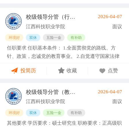
师优先考虑并可适当放宽学历要求； 3.专业基本功扎
放宽学历限制） 2.副高级及以上职称或博士学位； 3.
超过63周岁。 基本信息 职位名称：专业带头人-建筑
实，理论与实践相结合的能力强； 4.具有本专业理论
具备相关专业，有代表性成果（获奖、论文、专著、
与艺术类 职位类型：学科带头人/学术骨干 工作地
校级领导分管（行政、学工）
2026-04-07
(南昌县)
和实践能力和学科建设能力。 其他说明 享受南昌市普
学术译著、专利、咨询报告等）和主持参与的科研项
点：江西南昌南昌县向塘镇向塘北大道1389号 招聘人
江西科技职业学院
面议
通高等学校教师的教师资格、职称评定和晋升等政
目； 4.具有招聘岗位所需的任职资格、职业资格、技
数： 3 工作性质：全职 其他要求 学历要求：硕士研究
环境好
双休
五险一金
有补助
策；按照国家及南昌市相关规定缴纳“五险一金”；享
能要求和身体条件； 5.熟悉学院专业建设、人才培养
生 职称要求：副高级职称 工作经验：5-10年 年龄要
任职要求 任职基本条件： 1.全面贯彻党的路线、方
受南昌市的社会保障、社会福利等相关政策；学校有
工作和教学科研管理，在本学科领域具有一定的学术
求：不限 海外经历：海外经历不限 政治面貌：不限
针、政策，忠诚党的教育事业。 2.自觉遵守国家法律
完善的工薪体系、职务晋升、进修深造等政策。 基本
水平和影响力； 6.身体健康，能够全职到岗工作。副
需求专业： 建筑学 报名方式：邮箱jkdzyxy@163.com
法规、社会公共行为准则，遵守学校章程。 3.作风正
信息 职位名称：轨道交通运营管理类专职教师 职位类
教授及以上职称者年龄一般不超过55周岁，特别优秀
投简历
收藏
点赞
派、办事公道、勤政廉洁、爱岗敬业，具有良好的个
型：专职教师/教学科研岗 工作地点：江西南昌南昌县
者可适当放宽，最高不超过63周岁。 基本信息 职位名
人品质和职业道德。 4.熟悉高等教育政策法规和民办
向塘镇向塘北大道1389号 招聘人数： 3 用人部门：经
称：专业带头人-护理类 职位类型：学科带头人/学术
高校管理工作，具备胜任相应岗位所需的专业业务素
济管理分院 工作性质：全职 其他要求 学历要求：硕
骨干 工作地点：江西南昌南昌县向塘镇向塘北大道13
校级领导分管（教学、教务）
2026-04-07
(南昌县)
质。 5.具有较强的组织领导能力、综合协调能力和行
士研究生 职称要求：职称不限 工作经验：1-3年 海外
89号 招聘人数： 3 工作性质：全职 其他要求 学历要
江西科技职业学院
面议
政执行能力。 条件： 1.原则上具有硕士学位、正高级
经历：海外经历不限 政治面貌：不限 需求专业： 交
求：硕士研究生 职称要求：副高级职称 工作经验：5-
环境好
双休
五险一金
有补助
专业技术职称。 2.具有公办、民办副校长工作经历不
通运输工程 该需求专业仅展示一级学科 报名方式：邮
10年 年龄要求：不限 海外经历：海外经历不限 政治
其他要求 学历要求：硕士研究生 职称要求：正高级职
少于三年。 3.具有宽广的学术视野，对学校建设具有
箱jkdzyxy@163.com
面貌：不限 需求专业：基础医学, 临床医学, 口腔医学,