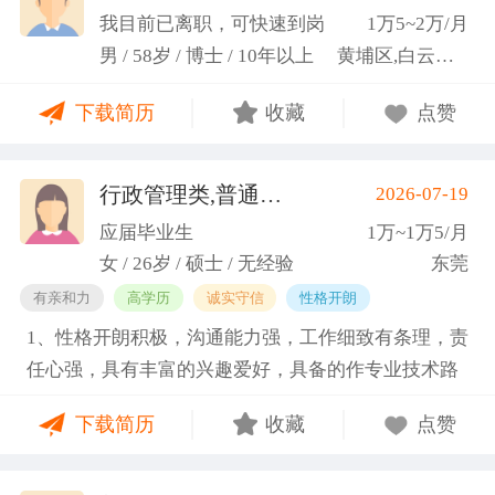
科研严谨性融入实践工作中
我目前已离职，可快速到岗
1万5~2万/月
男 / 58岁 / 博士 / 10年以上
黄埔区,白云区,增城市
下载简历
收藏
点赞
行政管理类,普通教师类
2026-07-19
(蓝小艳)
应届毕业生
1万~1万5/月
女 / 26岁 / 硕士 / 无经验
东莞
有亲和力
高学历
诚实守信
性格开朗
1、性格开朗积极，沟通能力强，工作细致有条理，责
任心强，具有丰富的兴趣爱好，具备的作专业技术路
线图的能力。 2、具有丰富的宣传、组织经验。曾担
下载简历
收藏
点赞
任班级生活委员与课程助管，多次组织班级篮球、羽
毛球和趣味运动会等团建活动，也积极参与社团的相