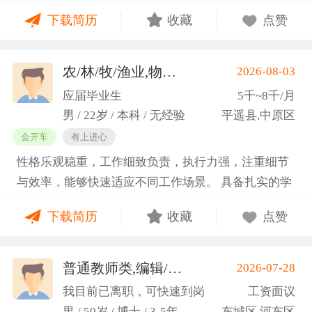
门课程的同时取得保研资格，成功保研至江西财经大
下载简历
收藏
点赞
学；研一刚入学就跟随导师参加多个项目书撰写，其
中包括各类横向课题和国家社科基金项目、国家自科
基金项目以及国家重大课题项目申报书的撰写。
农/林/牧/渔业,物业管理,环保,物流/仓储,人事/行政/后勤
2026-08-03
（2）沟通能力强，2023年9月-2024年6月在研究生管
应届毕业生
5千~8千/月
理办公室担任助管，主要负责硕士、博士研究生开
男 / 22岁 / 本科 / 无经验
平遥县,中原区
题、预答辩和正式答辩答辩秘书工作，同时负责研究
会开车
有上进心
生入学复试相关工作，研究生日常事务管理工作，与
性格乐观稳重，工作细致负责，执行力强，注重细节
老师和同学多方沟通协调；2025年4月-2025年7月在
与效率，能够快速适应不同工作场景。 具备扎实的学
图书馆信息处担任助管，主要负责毕业生论文查重、
科知识储备与多维度实践经验，形成了清晰的工作思
上传，毕业生信息核对，以及协助图书馆老师与学生
下载简历
收藏
点赞
路与良好的问题处理意识。 拥有较强的团队协作与跨
沟通举办各种活动。 （3）组织管理能力强，在读期
部门沟通能力，秉持持续学习的态度，立志在岗位上
间担任英语口语社团社长，在社团纳新时期招到团员
稳步成长并创造价值。
普通教师类,编辑/出版/印刷
2026-07-28
一百余人，并组织每天口语晨读活动，同时不定期举
(刘先生)
办各种社团内部活动，如迎新、英语角等。
我目前已离职，可快速到岗
工资面议
男 / 50岁 / 博士 / 3-5年
东城区,河东区