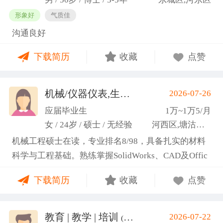
形象好
气质佳
沟通良好
下载简历
收藏
点赞
机械/仪器仪表,生产管理/研发
2026-07-26
(高蕾)
应届毕业生
1万~1万5/月
女 / 24岁 / 硕士 / 无经验
河西区,塘沽区,东丽区
机械工程硕士在读，专业排名8/98，具备扎实的材料
科学与工程基础。熟练掌握SolidWorks、CAD及Offic
e办公软件，通过CET-6(465分)。作为项目负责人主导
下载简历
收藏
点赞
2项天津市科研项目，擅长实验设计与数据分析;曾带
领跨专业团队获全国焊接创新创意大赛一等奖，具备
优秀的团队协作与沟通协调能力，责任心强，渴望将
教育 | 教学 | 培训
2026-07-22
(汤山文)