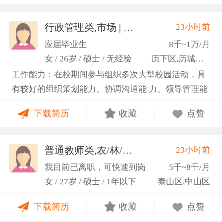
行政管理类,市场 | 媒介 | 广告 | 设计,人事/行政/后勤
23小时前
应届毕业生
8千~1万/月
女 / 26岁 / 硕士 / 无经验
历下区,历城区,市中区
工作能力：在校期间参与组织多次大型校园活动，具
有较好的组织策划能力、协调沟通能 力、领导管理能
力；具备较强的思维逻辑能力，高效处理各类繁琐事
下载简历
收藏
点赞
务； 学习能力：有清晰的自我定位，能够很好地吸纳
新知识，进入相关工作领域； 性格品质：性格稳重，
做事认真细心，具有较强的执行力、高度敬业精神、
普通教师类,农/林/牧/渔业
23小时前
(张卓璐)
良好的职业操 守和团队协作精神。
我目前已离职，可快速到岗
5千~8千/月
女 / 27岁 / 硕士 / 1年以下
泰山区,中山区
下载简历
收藏
点赞