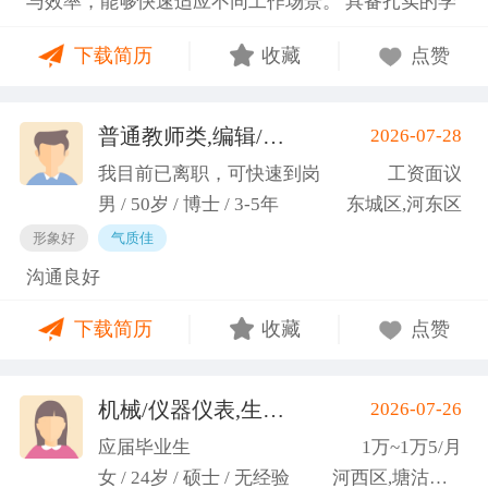
与效率，能够快速适应不同工作场景。 具备扎实的学
图书馆信息处担任助管，主要负责毕业生论文查重、
科知识储备与多维度实践经验，形成了清晰的工作思
上传，毕业生信息核对，以及协助图书馆老师与学生
下载简历
收藏
点赞
路与良好的问题处理意识。 拥有较强的团队协作与跨
沟通举办各种活动。 （3）组织管理能力强，在读期
部门沟通能力，秉持持续学习的态度，立志在岗位上
间担任英语口语社团社长，在社团纳新时期招到团员
稳步成长并创造价值。
普通教师类,编辑/出版/印刷
2026-07-28
一百余人，并组织每天口语晨读活动，同时不定期举
(刘先生)
办各种社团内部活动，如迎新、英语角等。
我目前已离职，可快速到岗
工资面议
男 / 50岁 / 博士 / 3-5年
东城区,河东区
形象好
气质佳
沟通良好
下载简历
收藏
点赞
机械/仪器仪表,生产管理/研发
2026-07-26
(高蕾)
应届毕业生
1万~1万5/月
女 / 24岁 / 硕士 / 无经验
河西区,塘沽区,东丽区