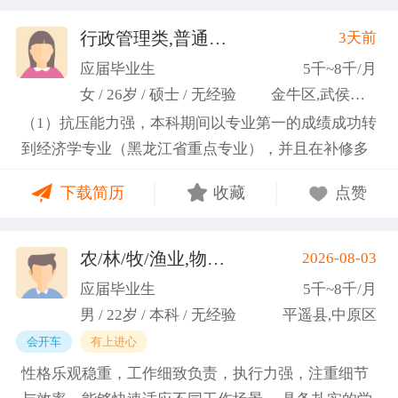
行政管理类,普通教师类
3天前
(许梦园)
应届毕业生
5千~8千/月
女 / 26岁 / 硕士 / 无经验
金牛区,武侯区,青羊区
（1）抗压能力强，本科期间以专业第一的成绩成功转
到经济学专业（黑龙江省重点专业），并且在补修多
门课程的同时取得保研资格，成功保研至江西财经大
下载简历
收藏
点赞
学；研一刚入学就跟随导师参加多个项目书撰写，其
中包括各类横向课题和国家社科基金项目、国家自科
基金项目以及国家重大课题项目申报书的撰写。
农/林/牧/渔业,物业管理,环保,物流/仓储,人事/行政/后勤
2026-08-03
（2）沟通能力强，2023年9月-2024年6月在研究生管
应届毕业生
5千~8千/月
理办公室担任助管，主要负责硕士、博士研究生开
男 / 22岁 / 本科 / 无经验
平遥县,中原区
题、预答辩和正式答辩答辩秘书工作，同时负责研究
会开车
有上进心
生入学复试相关工作，研究生日常事务管理工作，与
性格乐观稳重，工作细致负责，执行力强，注重细节
老师和同学多方沟通协调；2025年4月-2025年7月在