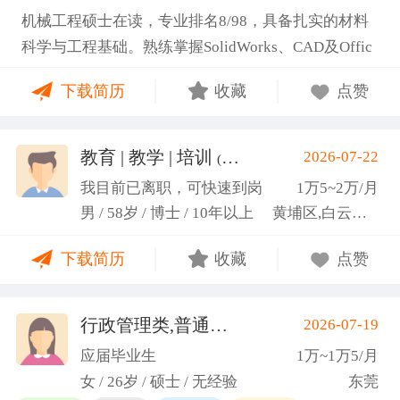
机械工程硕士在读，专业排名8/98，具备扎实的材料
科学与工程基础。熟练掌握SolidWorks、CAD及Offic
e办公软件，通过CET-6(465分)。作为项目负责人主导
下载简历
收藏
点赞
2项天津市科研项目，擅长实验设计与数据分析;曾带
领跨专业团队获全国焊接创新创意大赛一等奖，具备
优秀的团队协作与沟通协调能力，责任心强，渴望将
教育 | 教学 | 培训
2026-07-22
(汤山文)
科研严谨性融入实践工作中
我目前已离职，可快速到岗
1万5~2万/月
男 / 58岁 / 博士 / 10年以上
黄埔区,白云区,增城市
下载简历
收藏
点赞
行政管理类,普通教师类
2026-07-19
(蓝小艳)
应届毕业生
1万~1万5/月
女 / 26岁 / 硕士 / 无经验
东莞