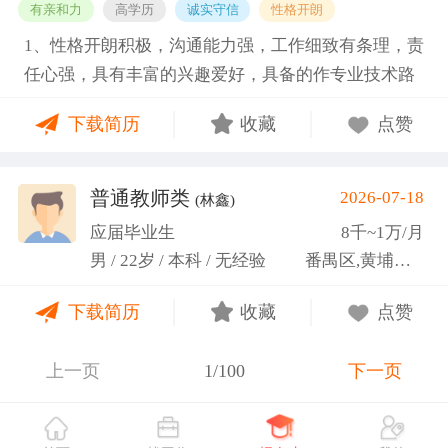
有亲和力
高学历
诚实守信
性格开朗
1、性格开朗积极，沟通能力强，工作细致有条理，责
任心强，具有丰富的兴趣爱好，具备的作专业技术路
线图的能力。 2、具有丰富的宣传、组织经验。曾担
下载简历
收藏
点赞
任班级生活委员与课程助管，多次组织班级篮球、羽
毛球和趣味运动会等团建活动，也积极参与社团的相
关活动。
普通教师类
2026-07-18
(林鑫)
应届毕业生
8千~1万/月
男 / 22岁 / 本科 / 无经验
番禺区,黄埔区,越秀区
下载简历
收藏
点赞
上一页
1/100
下一页