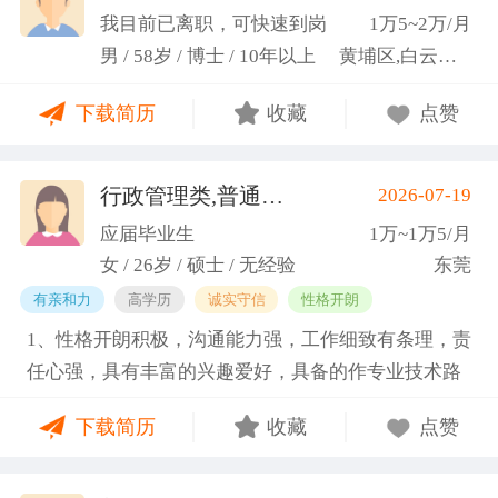
科研严谨性融入实践工作中
我目前已离职，可快速到岗
1万5~2万/月
男 / 58岁 / 博士 / 10年以上
黄埔区,白云区,增城市
下载简历
收藏
点赞
行政管理类,普通教师类
2026-07-19
(蓝小艳)
应届毕业生
1万~1万5/月
女 / 26岁 / 硕士 / 无经验
东莞
有亲和力
高学历
诚实守信
性格开朗
1、性格开朗积极，沟通能力强，工作细致有条理，责
任心强，具有丰富的兴趣爱好，具备的作专业技术路
线图的能力。 2、具有丰富的宣传、组织经验。曾担
下载简历
收藏
点赞
任班级生活委员与课程助管，多次组织班级篮球、羽
毛球和趣味运动会等团建活动，也积极参与社团的相