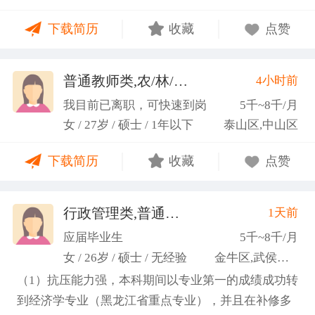
力；具备较强的思维逻辑能力，高效处理各类繁琐事
下载简历
收藏
点赞
务； 学习能力：有清晰的自我定位，能够很好地吸纳
新知识，进入相关工作领域； 性格品质：性格稳重，
做事认真细心，具有较强的执行力、高度敬业精神、
普通教师类,农/林/牧/渔业
4小时前
(张卓璐)
良好的职业操 守和团队协作精神。
我目前已离职，可快速到岗
5千~8千/月
女 / 27岁 / 硕士 / 1年以下
泰山区,中山区
下载简历
收藏
点赞
行政管理类,普通教师类
1天前
(许梦园)
应届毕业生
5千~8千/月
女 / 26岁 / 硕士 / 无经验
金牛区,武侯区,青羊区
（1）抗压能力强，本科期间以专业第一的成绩成功转
到经济学专业（黑龙江省重点专业），并且在补修多