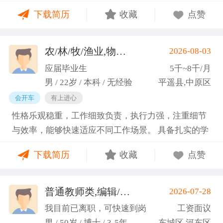
门课程的同时取得保研资格，成功保研至江西财经大
下载简历
收藏
点赞
学；研一刚入学就跟随导师参加多个项目书撰写，其
中包括各类横向课题和国家社科基金项目、国家自科
基金项目以及国家重大课题项目申报书的撰写。
农/林/牧/渔业,物业管理,环保,物流/仓储,人事/行政/后勤
2026-08-03
（2）沟通能力强，2023年9月-2024年6月在研究生管
应届毕业生
5千~8千/月
理办公室担任助管，主要负责硕士、博士研究生开
男 / 22岁 / 本科 / 无经验
平遥县,中原区
题、预答辩和正式答辩答辩秘书工作，同时负责研究
会开车
有上进心
生入学复试相关工作，研究生日常事务管理工作，与
性格乐观稳重，工作细致负责，执行力强，注重细节
老师和同学多方沟通协调；2025年4月-2025年7月在
与效率，能够快速适应不同工作场景。 具备扎实的学
图书馆信息处担任助管，主要负责毕业生论文查重、
科知识储备与多维度实践经验，形成了清晰的工作思
上传，毕业生信息核对，以及协助图书馆老师与学生
下载简历
收藏
点赞
路与良好的问题处理意识。 拥有较强的团队协作与跨
沟通举办各种活动。 （3）组织管理能力强，在读期
部门沟通能力，秉持持续学习的态度，立志在岗位上
间担任英语口语社团社长，在社团纳新时期招到团员
稳步成长并创造价值。
普通教师类,编辑/出版/印刷
2026-07-28
一百余人，并组织每天口语晨读活动，同时不定期举
(刘先生)
办各种社团内部活动，如迎新、英语角等。
我目前已离职，可快速到岗
工资面议
男 / 50岁 / 博士 / 3-5年
东城区,河东区