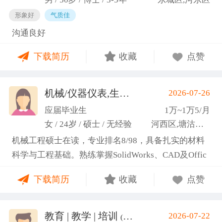
形象好
气质佳
沟通良好
下载简历
收藏
点赞
机械/仪器仪表,生产管理/研发
2026-07-26
(高蕾)
应届毕业生
1万~1万5/月
女 / 24岁 / 硕士 / 无经验
河西区,塘沽区,东丽区
机械工程硕士在读，专业排名8/98，具备扎实的材料
科学与工程基础。熟练掌握SolidWorks、CAD及Offic
e办公软件，通过CET-6(465分)。作为项目负责人主导
下载简历
收藏
点赞
2项天津市科研项目，擅长实验设计与数据分析;曾带
领跨专业团队获全国焊接创新创意大赛一等奖，具备
优秀的团队协作与沟通协调能力，责任心强，渴望将
教育 | 教学 | 培训
2026-07-22
(汤山文)