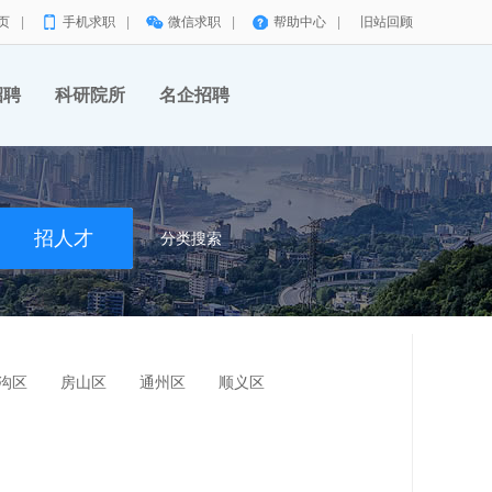
页
|
手机求职
|
微信求职
|
帮助中心
|
旧站回顾
招聘
科研院所
名企招聘
分类搜索
沟区
房山区
通州区
顺义区