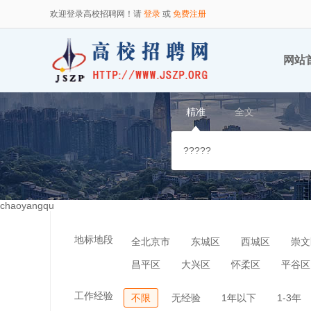
欢迎登录高校招聘网！请
登录
或
免费注册
网站
精准
全文
chaoyangqu
地标地段
全北京市
东城区
西城区
崇文
昌平区
大兴区
怀柔区
平谷区
工作经验
不限
无经验
1年以下
1-3年