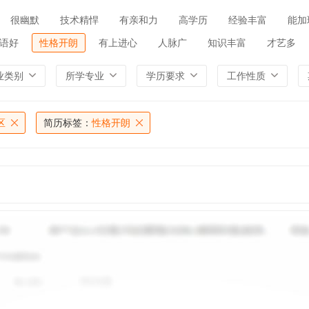
很幽默
技术精悍
有亲和力
高学历
经验丰富
能加
语好
性格开朗
有上进心
人脉广
知识丰富
才艺多
业类别
所学专业
学历要求
工作性质
区
简历标签：
性格开朗