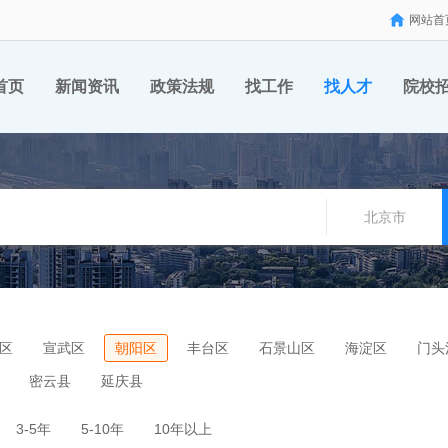
网站首
首页
新闻资讯
政策法规
找工作
找人才
院校
北京市
区
宣武区
朝阳区
丰台区
石景山区
海淀区
门头
密云县
延庆县
3-5年
5-10年
10年以上