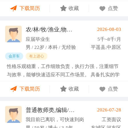
门课程的同时取得保研资格，成功保研至江西财经大
下载简历
收藏
点赞
学；研一刚入学就跟随导师参加多个项目书撰写，其
中包括各类横向课题和国家社科基金项目、国家自科
基金项目以及国家重大课题项目申报书的撰写。
农/林/牧/渔业,物业管理,环保,物流/仓储,人事/行政/后勤
2026-08-03
（2）沟通能力强，2023年9月-2024年6月在研究生管
应届毕业生
5千~8千/月
理办公室担任助管，主要负责硕士、博士研究生开
男 / 22岁 / 本科 / 无经验
平遥县,中原区
题、预答辩和正式答辩答辩秘书工作，同时负责研究
会开车
有上进心
生入学复试相关工作，研究生日常事务管理工作，与
性格乐观稳重，工作细致负责，执行力强，注重细节
老师和同学多方沟通协调；2025年4月-2025年7月在
与效率，能够快速适应不同工作场景。 具备扎实的学
图书馆信息处担任助管，主要负责毕业生论文查重、
科知识储备与多维度实践经验，形成了清晰的工作思
上传，毕业生信息核对，以及协助图书馆老师与学生
下载简历
收藏
点赞
路与良好的问题处理意识。 拥有较强的团队协作与跨
沟通举办各种活动。 （3）组织管理能力强，在读期
部门沟通能力，秉持持续学习的态度，立志在岗位上
间担任英语口语社团社长，在社团纳新时期招到团员
稳步成长并创造价值。
普通教师类,编辑/出版/印刷
2026-07-28
一百余人，并组织每天口语晨读活动，同时不定期举
(刘先生)
办各种社团内部活动，如迎新、英语角等。
我目前已离职，可快速到岗
工资面议
男 / 50岁 / 博士 / 3-5年
东城区,河东区