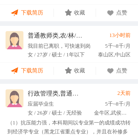
力；具备较强的思维逻辑能力，高效处理各类繁琐事
下载简历
收藏
点赞
务； 学习能力：有清晰的自我定位，能够很好地吸纳
新知识，进入相关工作领域； 性格品质：性格稳重，
做事认真细心，具有较强的执行力、高度敬业精神、
普通教师类,农/林/牧/渔业
13小时前
(张卓璐)
良好的职业操 守和团队协作精神。
我目前已离职，可快速到岗
5千~8千/月
女 / 27岁 / 硕士 / 1年以下
泰山区,中山区
下载简历
收藏
点赞
行政管理类,普通教师类
2天前
(许梦园)
应届毕业生
5千~8千/月
女 / 26岁 / 硕士 / 无经验
金牛区,武侯区,青羊区
（1）抗压能力强，本科期间以专业第一的成绩成功转
到经济学专业（黑龙江省重点专业），并且在补修多