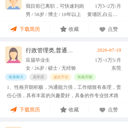
科研严谨性融入实践工作中
我目前已离职，可快速到岗
1万5~2万/月
男 / 58岁 / 博士 / 10年以上
黄埔区,白云区,增城市
下载简历
收藏
点赞
行政管理类,普通教师类
2026-07-19
(蓝小艳)
应届毕业生
1万~1万5/月
女 / 26岁 / 硕士 / 无经验
东莞
有亲和力
高学历
诚实守信
性格开朗
1、性格开朗积极，沟通能力强，工作细致有条理，责
任心强，具有丰富的兴趣爱好，具备的作专业技术路
线图的能力。 2、具有丰富的宣传、组织经验。曾担
下载简历
收藏
点赞
任班级生活委员与课程助管，多次组织班级篮球、羽
毛球和趣味运动会等团建活动，也积极参与社团的相