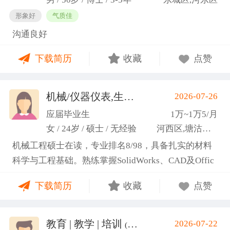
形象好
气质佳
沟通良好
下载简历
收藏
点赞
机械/仪器仪表,生产管理/研发
2026-07-26
(高蕾)
应届毕业生
1万~1万5/月
女 / 24岁 / 硕士 / 无经验
河西区,塘沽区,东丽区
机械工程硕士在读，专业排名8/98，具备扎实的材料
科学与工程基础。熟练掌握SolidWorks、CAD及Offic
e办公软件，通过CET-6(465分)。作为项目负责人主导
下载简历
收藏
点赞
2项天津市科研项目，擅长实验设计与数据分析;曾带
领跨专业团队获全国焊接创新创意大赛一等奖，具备
优秀的团队协作与沟通协调能力，责任心强，渴望将
教育 | 教学 | 培训
2026-07-22
(汤山文)