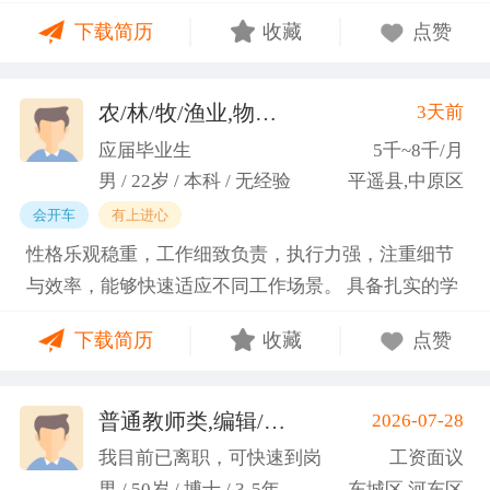
门课程的同时取得保研资格，成功保研至江西财经大
下载简历
收藏
点赞
学；研一刚入学就跟随导师参加多个项目书撰写，其
中包括各类横向课题和国家社科基金项目、国家自科
基金项目以及国家重大课题项目申报书的撰写。
农/林/牧/渔业,物业管理,环保,物流/仓储,人事/行政/后勤
3天前
（2）沟通能力强，2023年9月-2024年6月在研究生管
应届毕业生
5千~8千/月
理办公室担任助管，主要负责硕士、博士研究生开
男 / 22岁 / 本科 / 无经验
平遥县,中原区
题、预答辩和正式答辩答辩秘书工作，同时负责研究
会开车
有上进心
生入学复试相关工作，研究生日常事务管理工作，与
性格乐观稳重，工作细致负责，执行力强，注重细节
老师和同学多方沟通协调；2025年4月-2025年7月在
与效率，能够快速适应不同工作场景。 具备扎实的学
图书馆信息处担任助管，主要负责毕业生论文查重、
科知识储备与多维度实践经验，形成了清晰的工作思
上传，毕业生信息核对，以及协助图书馆老师与学生
下载简历
收藏
点赞
路与良好的问题处理意识。 拥有较强的团队协作与跨
沟通举办各种活动。 （3）组织管理能力强，在读期
部门沟通能力，秉持持续学习的态度，立志在岗位上
间担任英语口语社团社长，在社团纳新时期招到团员
稳步成长并创造价值。
普通教师类,编辑/出版/印刷
2026-07-28
一百余人，并组织每天口语晨读活动，同时不定期举
(刘先生)
办各种社团内部活动，如迎新、英语角等。
我目前已离职，可快速到岗
工资面议
男 / 50岁 / 博士 / 3-5年
东城区,河东区