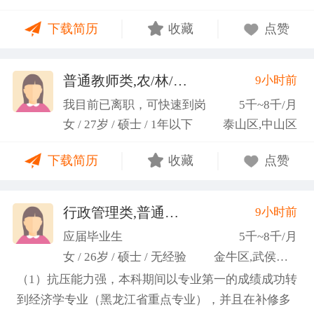
力；具备较强的思维逻辑能力，高效处理各类繁琐事
下载简历
收藏
点赞
务； 学习能力：有清晰的自我定位，能够很好地吸纳
新知识，进入相关工作领域； 性格品质：性格稳重，
做事认真细心，具有较强的执行力、高度敬业精神、
普通教师类,农/林/牧/渔业
9小时前
(张卓璐)
良好的职业操 守和团队协作精神。
我目前已离职，可快速到岗
5千~8千/月
女 / 27岁 / 硕士 / 1年以下
泰山区,中山区
下载简历
收藏
点赞
行政管理类,普通教师类
9小时前
(许梦园)
应届毕业生
5千~8千/月
女 / 26岁 / 硕士 / 无经验
金牛区,武侯区,青羊区
（1）抗压能力强，本科期间以专业第一的成绩成功转
到经济学专业（黑龙江省重点专业），并且在补修多