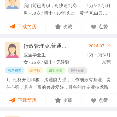
科研严谨性融入实践工作中
我目前已离职，可快速到岗
1万5~2万/月
男 / 58岁 / 博士 / 10年以上
黄埔区,白云区,增城市
下载简历
收藏
点赞
行政管理类,普通教师类
2026-07-19
(蓝小艳)
应届毕业生
1万~1万5/月
女 / 26岁 / 硕士 / 无经验
东莞
有亲和力
高学历
诚实守信
性格开朗
1、性格开朗积极，沟通能力强，工作细致有条理，责
任心强，具有丰富的兴趣爱好，具备的作专业技术路
线图的能力。 2、具有丰富的宣传、组织经验。曾担
下载简历
收藏
点赞
任班级生活委员与课程助管，多次组织班级篮球、羽
毛球和趣味运动会等团建活动，也积极参与社团的相