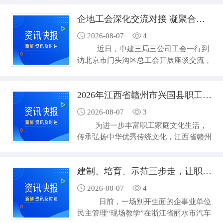
防暑降温物资与夏季劳动保护政策知识。
企地工会深化交流对接 凝聚合力护航重点工程建设
慰问组先后深入省制造业百强企
业、专精特新“小巨人”企业、重点产业集
2026-08-07
4
群规上企业，建筑施工、水泥露天作业现
近日，中建三局三公司工会一行到
场，消防、交警执勤岗位以及物流快递等
访北京市门头沟区总工会开展座谈交流，
集中站点开展走访慰问。慰问组走进…
双方围绕企地协同共建、劳动保护、工匠
培育等重点工作深入磋商交流，携手筑牢
2026年江西省赣州市兴国县职工子女书法培训班圆满结课
建筑工地基层治理与属地稳定防线。
中建三局三公司作为驻京中央建筑央
2026-08-07
3
企，目前在门头沟区承建了规格高、体量
为进一步丰富职工家庭文化生活，
大、社会关注度高的重点工程项目。座谈
传承弘扬中华优秀传统文化，江西省赣州
中，企业现场汇报了项目产业工人管理、
市兴国县总工会依托工人文化宫阵地资
职工人…
源，开设了2026年全县职工子女书法培
建制、培育、示范三步走，让职工代表“话语权”落到实处
训班。8月5日，为期三个月的职工子女
书法培训班圆满结课。 在课程教学
2026-08-07
4
中，授课老师结合孩子们的学习特点，从
日前，一场别开生面的企事业单位
坐姿握笔、基础笔画、偏旁部首、汉字结
民主管理“现场教学”在浙江省丽水市汽车
构等基础内容系统教学，手把手纠正书写