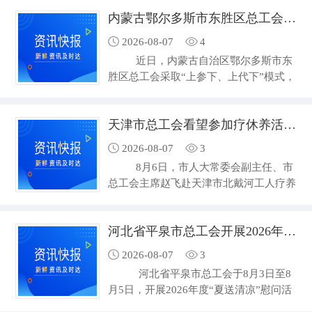
游行业职工职业技能大赛在西宁甘河城市
内蒙古鄂尔多斯市东胜区总工会以“上参下”形式指导企业集体协商
郊野公园举行。活动现场推出涵盖红色教
育、生态康养、文化体验、乡村休闲等多
2026-08-07
4
元场景的5条工会专属高原疗休养精品线
近日，内蒙古自治区鄂尔多斯市东
路，举行跨区域疗休养合作签约仪式，依
胜区总工会采取“上参下、上代下”模式，
靠工会纽带深化东西部协作，落地职工普
赴杭锦旗聚能能源有限公司，就2026年
惠康养服务。 &nb…
度集体协商工作开展现场指导。 集
天津市总工会看望参加疗休养活动的天津市劳模工匠和一线职工代表
体协商工作启动前，东胜区集体协商指导
员围绕企业2026年度工资集体合同签订
2026-08-07
3
事宜进行了系统辅导，详细梳理操作流
8月6日，市人大常委会副主任、市
程，重点阐明工资集体协商对于构建和谐
总工会主席赵飞赴天津市北戴河工人疗养
稳定劳动关系的基础性作用，帮助企业劳
院，看望慰问参加疗休养活动的天津市劳
资双方明…
模工匠、优秀技术工人和一线职工代表，
河北省平泉市总工会开展2026年“夏送清凉”慰问活动
与他们座谈交流。市总工会党组书记朱财
斌参加并主持座谈会。 在疗养院，
2026-08-07
3
赵飞到院内住宿、用餐、文体活动和康养
河北省平泉市总工会于8月3日至8
等区域，实地查看院区疗休养设施设备，
月5日，开展2026年度“夏送清凉”慰问活
与在院疗休养的劳模和一线职工代表亲切
动，深入生产一线，为高温岗位职工送上
交流…