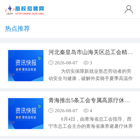
热点推荐
河北秦皇岛市山海关区总工会精准服务新就业形态劳动者
2026-08-07
3
为切实保障新就业形态劳动者的劳
动安全与健康，破解外卖骑手夏季高温作
业、道路骑行风险突出等难题，8月4
日，河北秦皇岛市山海关区总工会依托工
青海推出5条工会专属高原疗休养精品线路
会驿站阵地，创新推出“安全宣教+物资慰
问”服务模式，为378名外卖骑手送上双
2026-08-07
4
重关爱。 山海关区总工会坚持问题
8月4日，由青海省总工会指导、西
导向，将“单纯物资慰问”升级为“精准化
宁市总工会主办的青海省康养避暑疗休养
综合服务”，联合区交警大队…
精品路线推介会暨西宁市“浪山杯”乡村旅