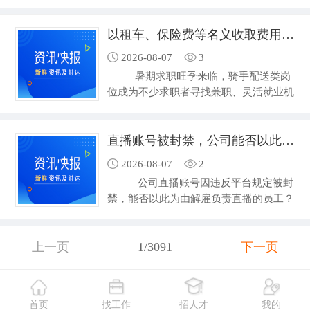
运输集团股份有限公司举行。这是丽水市
陋习，耐心指导学…
总工会今年发起的第二场企业民主管理现
以租车、保险费等名义收取费用，警惕“高薪骑手招聘”套路
场观摩学习。“从议题征集到表决公示，
每个环节都严格按章程执行，职工代表
2026-08-07
3
的‘话语权’真正落到了实处。”一位参会
暑期求职旺季来临，骑手配送类岗
工会干部在观摩笔记中写道。 今
位成为不少求职者寻找兼职、灵活就业机
年以来，丽水市总工会在全市建立省…
会的选择。8月6日，BOSS直聘发布《关
于加强骑手配送类岗位收费风险治理专项
直播账号被封禁，公司能否以此为由解雇主播？
公告》。数据显示，7月1日至今，平台
累计处置违规招聘账号近2.6万个。
2026-08-07
2
BOSS直聘有关负责人表示，骑手配送类
公司直播账号因违反平台规定被封
岗位违规收费通常具有一定特征：招聘者
禁，能否以此为由解雇负责直播的员工？
先通过线上职位信息吸引…
近日，江西省赣州市中级人民法院
对一起劳动争议案作出终审判决，明确用
人单位以账号被封为由解除劳动合同，须
上一页
1/3091
下一页
举证证明员工行为已达到“严重违反规章
制度”或“严重失职”的程度，否则构成违
法解除。法院判令公司向员工支付经济补
首页
找工作
招人才
我的
偿金、未签劳动合同二倍工资差额…