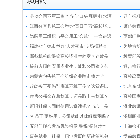
求职指导
劳动合同不写工资？当心“口头月薪”打水漂
江西分宜县总工会举办“百日千万”高校毕业生夜市专场招聘会
师范教育
隐蔽用工维权与平台用工“合规”，一文讲透
福建省宁德市举办“人才夜市”专场招聘会
为地方培
哪些机构能保管高校毕业生档案？存放是否收费？
教育部
提前入职的应届毕业生，能和公司建立劳动关系吗？
逐步推
内蒙古包头总工会组织企业跨市揽才 全年开展20余场专场招聘
超龄务工受伤到底算不算工伤？这堂课以案释法！
北京东城
住房公积金存着划算，还是取出来划算？
高校国
新旧社保卡同时使用涉嫌违规？当心，是骗局！
‘AI员工’更好用，公司就能以此解雇我吗？
五部门联合发布风险提示 警惕“招转培”“培训贷”招聘骗局
事关就业、社保、职业发展的新政策礼包来了