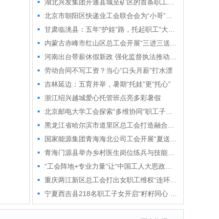
湖北兴发集团开通县城至矿区的首条职工通勤专线
北京市朝阳区快递业工会联合会为“小哥”送清凉
甘肃临洮县：五年“护娃”路，托起职工“大幸福”
内蒙古赤峰市红山区总工会开展“三进三送”系列招聘会
河南出台带薪休假新政 强化监督执法推动应休尽休、休满休足
劳动合同不写工资？当心“口头月薪”打水漂
吉林延边：五育并举，暑期“托娃”更“托心”
浙江绍兴越城爱心托管班点亮多彩暑假
北京邮电大学工会探索“多维协同”职工子女暑期托管模式
黑龙江省哈尔滨市道里区总工会打造融合型服务阵地
国家能源集团青海海北公司工会开展“夏送清凉”活动
青海门源县举办乡村医生岗位练兵与技能竞赛
“工会阵地+专业力量”让“中国工人大思政课”有“戏”有“味”
重庆两江新区总工会打出女职工维权“连环招”
宁夏西吉县218名职工子女开启“籽籽同心 筑梦塞上”之旅