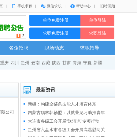
页
|
手机求职
|
微信求职
|
帮助中心
|
旧站回顾
单位免费注册
单位登陆
求职免费注册
求职登陆
1
2
名企招聘
职场动态
求职指导
重庆
四川
贵州
云南
西藏
陕西
甘肃
青海
宁夏
新疆
最新资讯
新疆：构建全链条技能人才培育体系
有限公司
内蒙古锡林郭勒盟：以就业见习助推青年就业启航
大连市各级工会开展“送清凉”专项行动
贵州省六盘水市各级工会开展高温慰问关爱户外一线劳动者