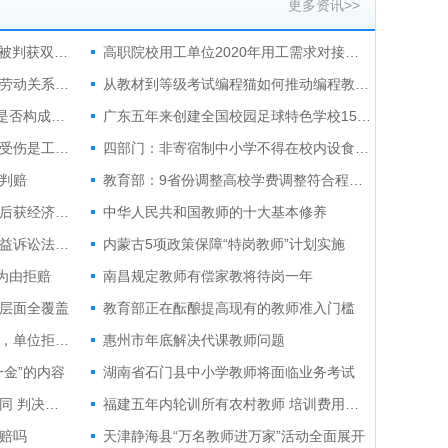
更多资讯>>
公司以“AI替岗”为由裁员 劳动者被判获双倍赔偿
高职院校用工单位2020年用工需求对接洽谈会举行
应届生入职签实习协议，能认定劳动关系吗？
从教材到等级考试编程猫如何推动编程教育行业发展
利诱竞争对手公司员工“兼职”，是否构成不正当竞争？
广东五年来创建全国校园足球特色学校1540所
下班后去照顾年迈的母亲，途中受伤是工伤吗？
四部门：非寄宿制中小学不得在校内设食品小卖部
判赔
教育部：9省份调整高校学费调整符合程序 节奏平稳
公司未及时足额发薪，员工辞职后获经济补偿
中华人民共和国教师的十大基本修养
推动劳动者权益保障纳入检察公益诉讼法定领域
内蒙古5项政策保障“特岗教师”计划实施
为由拒赔
南昌规定教师有偿家教将待岗一年
层面全覆盖
教育部正在酝酿提高现有的教师准入门槛
员工夜间检查卫生时遭车祸离世，单位拒认工伤，法院指出
惠州市年底解决代课教师问题
金”的内容
湖南省石门县中小学教师将面临业务考试
公司以合同期满拒签无固定期合同 判决认为公司属违法终止劳动合同
福建五年内轮训所有农村教师 培训费用全免除
赔吗
天津静海县“万名教师进万家”活动全面展开