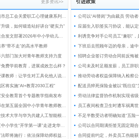
引进政策
更多资讯>>
辽宁抚顺市总工会关爱职工心理健康系列活动为教师减压赋能
升级，如何锻造站好讲台“硬实力”
两部门联合发文部署2026年中小学幼儿园教师公开招聘工作
养“带不走”的高水平教师
等六部门加大对青年教师支持力度
招聘企业签订劳动合同前反悔被
行免费学前教育，进展成效怎么样？
高校恋爱课教师：让学生对工具化他人说“不”
区将实施“AI+教育2030工程”
配送员猝死保险金被以“既往症”
家安全教育首个专题教学指南发布
劳动法律监督协作机制实现省级
湖北教师在第五届全国中小学青年教师教学竞赛中获4项一等奖
深圳职业技术大学与华为共建人工智能根技术产业学院
不足半数受访者明确知道“五险一
上海徐汇中小学生“开学第一课”走进龙华烈士陵园
学前教育法即将施行：依法保障幼师权益，提升职业幸福感
合同提前约定，外卖员工伤能获