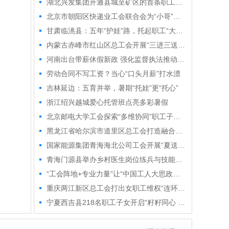
湖北兴发集团开通县城至矿区的首条职工通勤专线
北京市朝阳区快递业工会联合会为“小哥”送清凉
甘肃临洮县：五年“护娃”路，托起职工“大幸福”
内蒙古赤峰市红山区总工会开展“三进三送”系列招聘会
河南出台带薪休假新政 强化监督执法推动应休尽休、休满休足
劳动合同不写工资？当心“口头月薪”打水漂
吉林延边：五育并举，暑期“托娃”更“托心”
浙江绍兴越城爱心托管班点亮多彩暑假
北京邮电大学工会探索“多维协同”职工子女暑期托管模式
黑龙江省哈尔滨市道里区总工会打造融合型服务阵地
国家能源集团青海海北公司工会开展“夏送清凉”活动
青海门源县举办乡村医生岗位练兵与技能竞赛
“工会阵地+专业力量”让“中国工人大思政课”有“戏”有“味”
重庆两江新区总工会打出女职工维权“连环招”
宁夏西吉县218名职工子女开启“籽籽同心 筑梦塞上”之旅