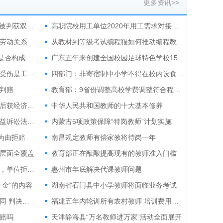
更多资讯>>
公司以“AI替岗”为由裁员 劳动者被判获双倍赔偿
高职院校用工单位2020年用工需求对接洽谈会举行
应届生入职签实习协议，能认定劳动关系吗？
从教材到等级考试编程猫如何推动编程教育行业发展
利诱竞争对手公司员工“兼职”，是否构成不正当竞争？
广东五年来创建全国校园足球特色学校1540所
下班后去照顾年迈的母亲，途中受伤是工伤吗？
四部门：非寄宿制中小学不得在校内设食品小卖部
判赔
教育部：9省份调整高校学费调整符合程序 节奏平稳
公司未及时足额发薪，员工辞职后获经济补偿
中华人民共和国教师的十大基本修养
推动劳动者权益保障纳入检察公益诉讼法定领域
内蒙古5项政策保障“特岗教师”计划实施
为由拒赔
南昌规定教师有偿家教将待岗一年
层面全覆盖
教育部正在酝酿提高现有的教师准入门槛
员工夜间检查卫生时遭车祸离世，单位拒认工伤，法院指出
惠州市年底解决代课教师问题
金”的内容
湖南省石门县中小学教师将面临业务考试
公司以合同期满拒签无固定期合同 判决认为公司属违法终止劳动合同
福建五年内轮训所有农村教师 培训费用全免除
赔吗
天津静海县“万名教师进万家”活动全面展开