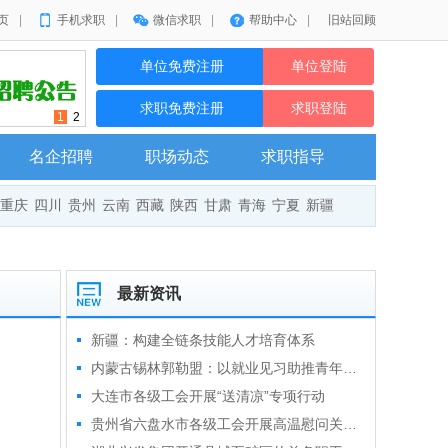
页
|
手机求职
|
微信求职
|
帮助中心
|
旧站回顾
单位免费注册
单位登陆
求职免费注册
求职登陆
1
2
名企招聘
职场动态
求职指导
重庆
四川
贵州
云南
西藏
陕西
甘肃
青海
宁夏
新疆
最新资讯
新疆：构建全链条技能人才培育体系
内蒙古锡林郭勒盟：以就业见习助推青年就业启航
大连市各级工会开展“送清凉”专项行动
贵州省六盘水市各级工会开展高温慰问关爱户外一线劳动者