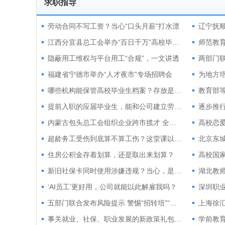
求职指导
劳动合同不写工资？当心“口头月薪”打水漂
江西分宜县总工会举办“百日千万”高校毕业生夜市专场招聘会
师范教育
隐蔽用工维权与平台用工“合规”，一文讲透
福建省宁德市举办“人才夜市”专场招聘会
为地方培
哪些机构能保管高校毕业生档案？存放是否收费？
教育部
提前入职的应届毕业生，能和公司建立劳动关系吗？
逐步推
内蒙古包头总工会组织企业跨市揽才 全年开展20余场专场招聘
超龄务工受伤到底算不算工伤？这堂课以案释法！
北京东城
住房公积金存着划算，还是取出来划算？
高校国
新旧社保卡同时使用涉嫌违规？当心，是骗局！
‘AI员工’更好用，公司就能以此解雇我吗？
五部门联合发布风险提示 警惕“招转培”“培训贷”招聘骗局
事关就业、社保、职业发展的新政策礼包来了