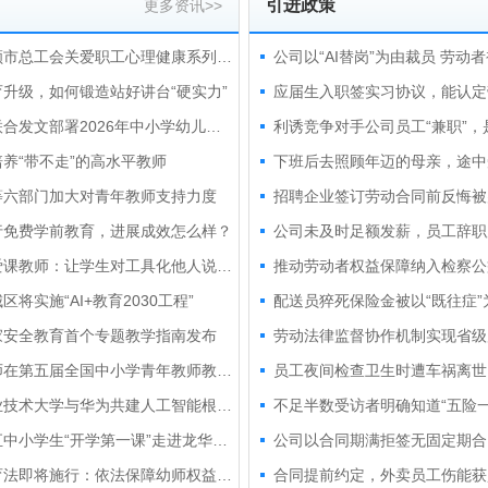
引进政策
更多资讯>>
辽宁抚顺市总工会关爱职工心理健康系列活动为教师减压赋能
升级，如何锻造站好讲台“硬实力”
两部门联合发文部署2026年中小学幼儿园教师公开招聘工作
养“带不走”的高水平教师
等六部门加大对青年教师支持力度
招聘企业签订劳动合同前反悔被
行免费学前教育，进展成效怎么样？
高校恋爱课教师：让学生对工具化他人说“不”
区将实施“AI+教育2030工程”
配送员猝死保险金被以“既往症”
家安全教育首个专题教学指南发布
劳动法律监督协作机制实现省级
湖北教师在第五届全国中小学青年教师教学竞赛中获4项一等奖
深圳职业技术大学与华为共建人工智能根技术产业学院
不足半数受访者明确知道“五险一
上海徐汇中小学生“开学第一课”走进龙华烈士陵园
学前教育法即将施行：依法保障幼师权益，提升职业幸福感
合同提前约定，外卖员工伤能获