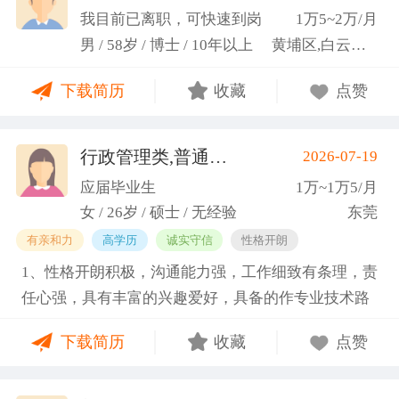
科研严谨性融入实践工作中
我目前已离职，可快速到岗
1万5~2万/月
男 / 58岁 / 博士 / 10年以上
黄埔区,白云区,增城市
下载简历
收藏
点赞
行政管理类,普通教师类
2026-07-19
(蓝小艳)
应届毕业生
1万~1万5/月
女 / 26岁 / 硕士 / 无经验
东莞
有亲和力
高学历
诚实守信
性格开朗
1、性格开朗积极，沟通能力强，工作细致有条理，责
任心强，具有丰富的兴趣爱好，具备的作专业技术路
线图的能力。 2、具有丰富的宣传、组织经验。曾担
下载简历
收藏
点赞
任班级生活委员与课程助管，多次组织班级篮球、羽
毛球和趣味运动会等团建活动，也积极参与社团的相