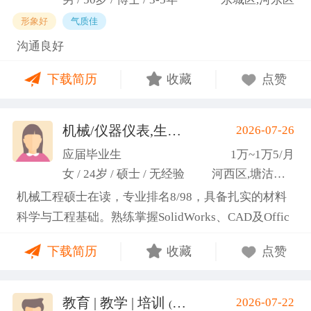
形象好
气质佳
沟通良好
下载简历
收藏
点赞
机械/仪器仪表,生产管理/研发
2026-07-26
(高蕾)
应届毕业生
1万~1万5/月
女 / 24岁 / 硕士 / 无经验
河西区,塘沽区,东丽区
机械工程硕士在读，专业排名8/98，具备扎实的材料
科学与工程基础。熟练掌握SolidWorks、CAD及Offic
e办公软件，通过CET-6(465分)。作为项目负责人主导
下载简历
收藏
点赞
2项天津市科研项目，擅长实验设计与数据分析;曾带
领跨专业团队获全国焊接创新创意大赛一等奖，具备
优秀的团队协作与沟通协调能力，责任心强，渴望将
教育 | 教学 | 培训
2026-07-22
(汤山文)