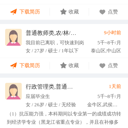
力；具备较强的思维逻辑能力，高效处理各类繁琐事
下载简历
收藏
点赞
务； 学习能力：有清晰的自我定位，能够很好地吸纳
新知识，进入相关工作领域； 性格品质：性格稳重，
做事认真细心，具有较强的执行力、高度敬业精神、
普通教师类,农/林/牧/渔业
9小时前
(张卓璐)
良好的职业操 守和团队协作精神。
我目前已离职，可快速到岗
5千~8千/月
女 / 27岁 / 硕士 / 1年以下
泰山区,中山区
下载简历
收藏
点赞
行政管理类,普通教师类
1天前
(许梦园)
应届毕业生
5千~8千/月
女 / 26岁 / 硕士 / 无经验
金牛区,武侯区,青羊区
（1）抗压能力强，本科期间以专业第一的成绩成功转
到经济学专业（黑龙江省重点专业），并且在补修多