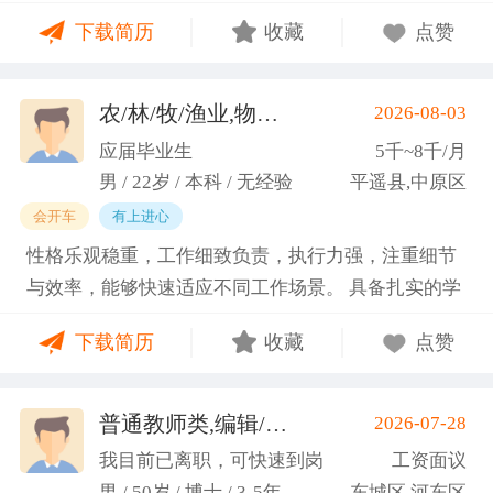
门课程的同时取得保研资格，成功保研至江西财经大
下载简历
收藏
点赞
学；研一刚入学就跟随导师参加多个项目书撰写，其
中包括各类横向课题和国家社科基金项目、国家自科
基金项目以及国家重大课题项目申报书的撰写。
农/林/牧/渔业,物业管理,环保,物流/仓储,人事/行政/后勤
2026-08-03
（2）沟通能力强，2023年9月-2024年6月在研究生管
应届毕业生
5千~8千/月
理办公室担任助管，主要负责硕士、博士研究生开
男 / 22岁 / 本科 / 无经验
平遥县,中原区
题、预答辩和正式答辩答辩秘书工作，同时负责研究
会开车
有上进心
生入学复试相关工作，研究生日常事务管理工作，与
性格乐观稳重，工作细致负责，执行力强，注重细节
老师和同学多方沟通协调；2025年4月-2025年7月在
与效率，能够快速适应不同工作场景。 具备扎实的学
图书馆信息处担任助管，主要负责毕业生论文查重、
科知识储备与多维度实践经验，形成了清晰的工作思
上传，毕业生信息核对，以及协助图书馆老师与学生
下载简历
收藏
点赞
路与良好的问题处理意识。 拥有较强的团队协作与跨
沟通举办各种活动。 （3）组织管理能力强，在读期
部门沟通能力，秉持持续学习的态度，立志在岗位上
间担任英语口语社团社长，在社团纳新时期招到团员
稳步成长并创造价值。
普通教师类,编辑/出版/印刷
2026-07-28
一百余人，并组织每天口语晨读活动，同时不定期举
(刘先生)
办各种社团内部活动，如迎新、英语角等。
我目前已离职，可快速到岗
工资面议
男 / 50岁 / 博士 / 3-5年
东城区,河东区