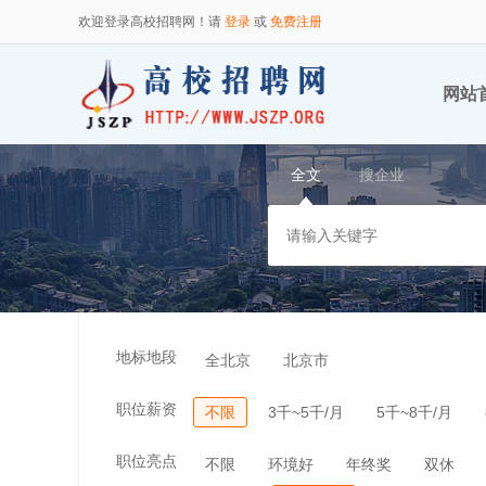
欢迎登录高校招聘网！请
登录
或
免费注册
网站
全文
搜企业
地标地段
全北京
北京市
职位薪资
不限
3千~5千/月
5千~8千/月
职位亮点
不限
环境好
年终奖
双休