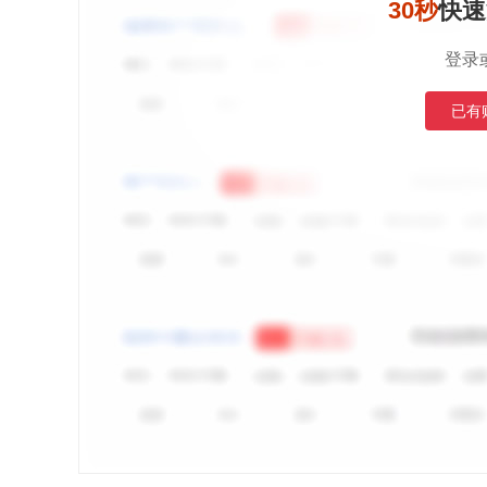
30秒
快速
登录
已有