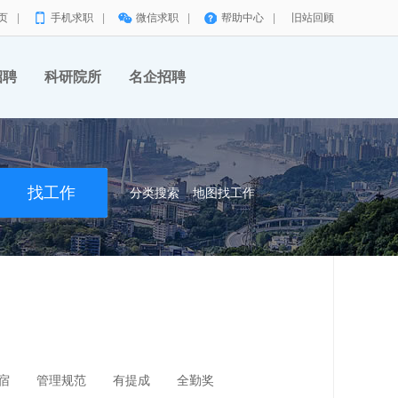
页
|
手机求职
|
微信求职
|
帮助中心
|
旧站回顾
招聘
科研院所
名企招聘
分类搜索
地图找工作
宿
管理规范
有提成
全勤奖