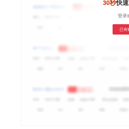
30秒
快速
登录
已有