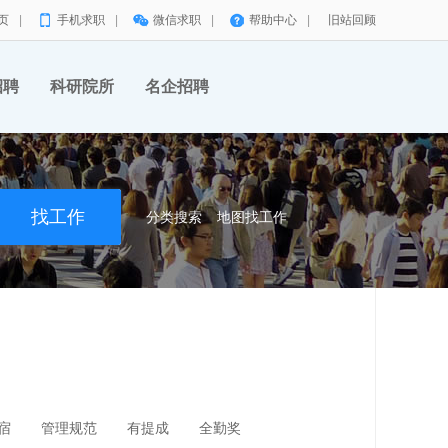
页
|
手机求职
|
微信求职
|
帮助中心
|
旧站回顾
招聘
科研院所
名企招聘
分类搜索
地图找工作
宿
管理规范
有提成
全勤奖