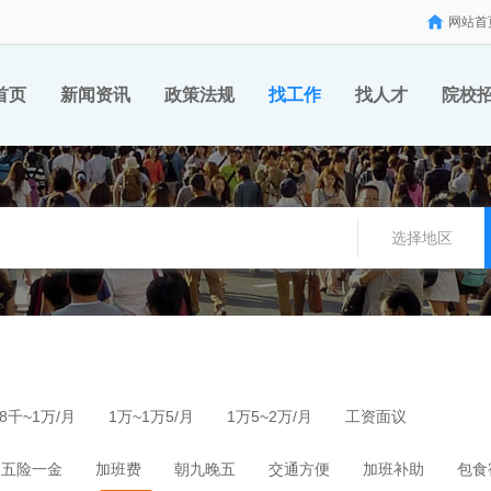
网站首
首页
新闻资讯
政策法规
找工作
找人才
院校
选择地区
8千~1万/月
1万~1万5/月
1万5~2万/月
工资面议
五险一金
加班费
朝九晚五
交通方便
加班补助
包食