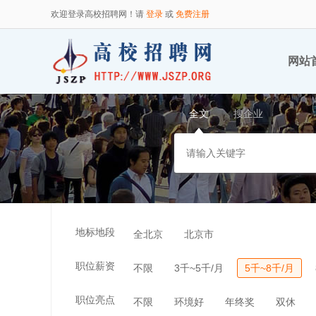
欢迎登录高校招聘网！请
登录
或
免费注册
网站
全文
搜企业
地标地段
全北京
北京市
职位薪资
不限
3千~5千/月
5千~8千/月
职位亮点
不限
环境好
年终奖
双休