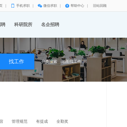
页
|
手机求职
|
微信求职
|
帮助中心
|
旧站回顾
招聘
科研院所
名企招聘
分类搜索
地图找工作
宿
管理规范
有提成
全勤奖