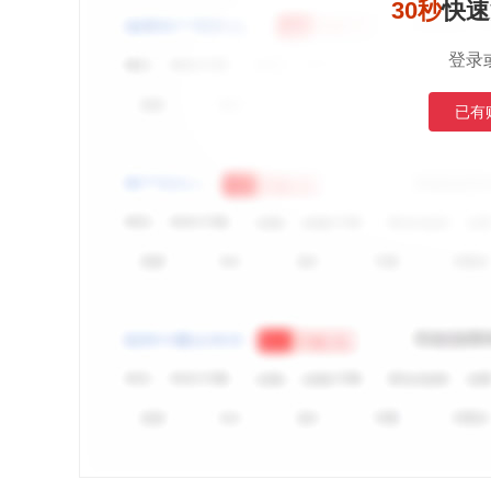
30秒
快速
登录
已有